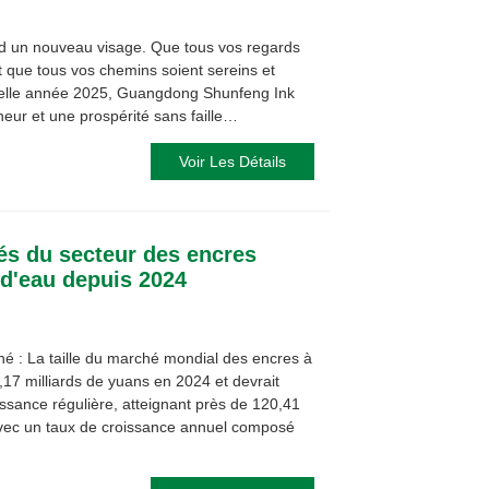
nd un nouveau visage. Que tous vos regards
t que tous vos chemins soient sereins et
velle année 2025, Guangdong Shunfeng Ink
heur et une prospérité sans faille…
Voir Les Détails
és du secteur des encres
 d'eau depuis 2024
hé : La taille du marché mondial des encres à
,17 milliards de yuans en 2024 et devrait
ssance régulière, atteignant près de 120,41
 avec un taux de croissance annuel composé