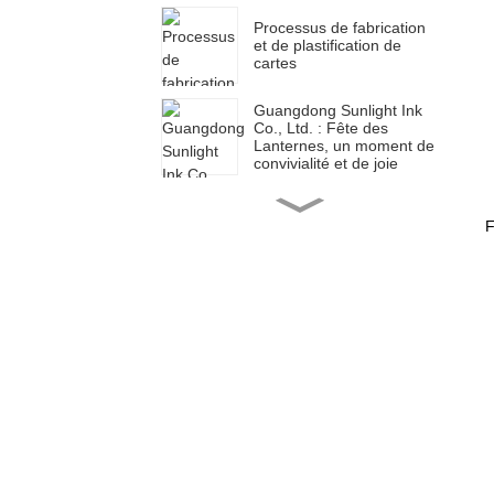
Processus de fabrication
et de plastification de
cartes
Guangdong Sunlight Ink
Co., Ltd. : Fête des
Lanternes, un moment de
convivialité et de joie
Guangdong Sunlight Ink
Co., Ltd. : un début
F
prospère, un nouveau
parcours
Guangdong Sunlight Ink
Co., Ltd. : une nouvelle
année, un nouveau
voyage
Guangdong Sunlight Ink
Co., Ltd. : À minuit, un
nouveau voyage
Guangdong Sunlight Ink