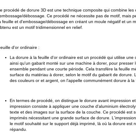
e procédé de dorure 3D est une technique composite qui combine les car
'embossage/débossage. Ce procédé ne nécessite pas de motif, mais p
a feuille et d'embossage/débossage en créant un moule négatif et un mo
btenu est un motif tridimensionnel en relief.
euille d'or ordinaire :
La dorure à la feuille d'or ordinaire est un procédé qui utilise un
ainsi qu'un gabarit monté sur une machine à dorer, pour presser l
ensemble pendant une courte période. Cela transfère la feuille mét
surface du matériau à dorer, selon le motif du gabarit de dorure. La
des couleurs or et argent, on l'appelle communément dorure à la fe
En termes de procédé, on distingue le dorure avant impression et
impression consiste à appliquer une couche d'aluminium électroly
texte et des images sur la surface de la couche. Ce procédé est s
imprimés nécessitant une grande surface de dorure. L'impression 
le motif souhaité sur le support déjà imprimé, là où la dorure est
répandu.