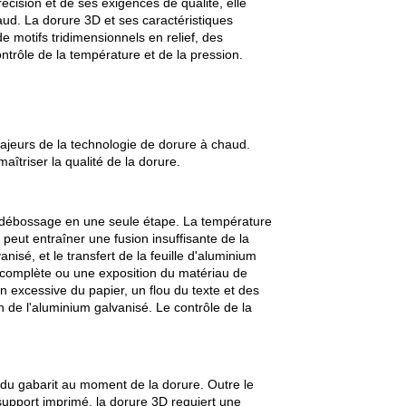
écision et de ses exigences de qualité, elle
haud. La dorure 3D et ses caractéristiques
e motifs tridimensionnels en relief, des
ontrôle de la température et de la pression.
majeurs de la technologie de dorure à chaud.
aîtriser la qualité de la dorure.
ge/débossage en une seule étape. La température
eut entraîner une fusion insuffisante de la
isé, et le transfert de la feuille d'aluminium
incomplète ou une exposition du matériau de
 excessive du papier, un flou du texte et des
n de l'aluminium galvanisé. Le contrôle de la
 du gabarit au moment de la dorure. Outre le
u support imprimé, la dorure 3D requiert une