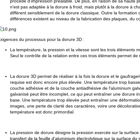
procédé d'impression préalable. De plus, en raison de sa haute pr
n'est pas adaptée à la dorure à froid, mais plutôt à la dorure à c
diffèrent sensiblement de la dorure classique. Outre la formation d
différences existent au niveau de la fabrication des plaques, du c
xigences du processus pour la dorure 3D :
La température, la pression et la vitesse sont les trois éléments 
Seul le contrôle de la relation entre ces trois éléments permet de m
La dorure 3D permet de réaliser à la fois la dorure et le gaufra
requise est donc encore plus élevée. Une température trop basse p
couche adhésive et de la couche antiadhésive de l'aluminium galvan
galvanisé peut être incomplet, ce qui peut entraîner une dorure 
base. Une température trop élevée peut entraîner une déformation
images, une perte de clarté des caractères, voire une décoloratio
température est donc primordial.
La pression de dorure désigne la pression exercée sur la surface
transfert de la feuille d'aluminium électrolytique sur la surface d