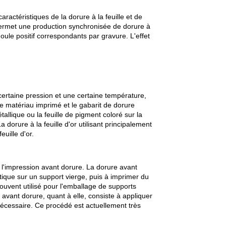
actéristiques de la dorure à la feuille et de
ermet une production synchronisée de dorure à
ule positif correspondants par gravure. L'effet
e certaine pression et une certaine température,
e matériau imprimé et le gabarit de dorure
allique ou la feuille de pigment coloré sur la
 dorure à la feuille d'or utilisant principalement
uille d'or.
 l'impression avant dorure. La dorure avant
tique sur un support vierge, puis à imprimer du
ouvent utilisé pour l'emballage de supports
avant dorure, quant à elle, consiste à appliquer
 nécessaire. Ce procédé est actuellement très