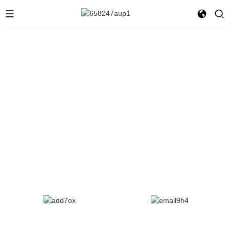
Encre Cie., Ltd de
Guangdong Shunfeng.
« Protection de l'environnement, sécurité et haute qualité » est le
concept central de notre entreprise.