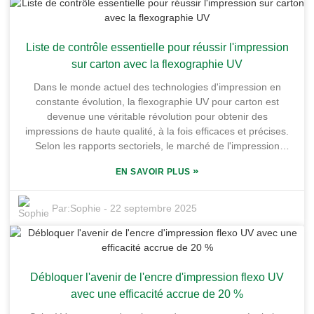
de cette décision. Notre implantation dans la base industrielle
de chimie fine de Honghai, à Huizhou, nous confère un réel
avantage : nous utilisons des installations de pointe pour
Liste de contrôle essentielle pour réussir l'impression
fabriquer des encres performantes pour les travaux
d'impression spécialisés. Pour vous aider, nous avons
sur carton avec la flexographie UV
élaboré cette liste de contrôle pratique. Elle couvre tous les
Dans le monde actuel des technologies d'impression en
points importants à prendre en compte lors du choix d'une
constante évolution, la flexographie UV pour carton est
encre offset UV, afin que vous puissiez investir dans les
devenue une véritable révolution pour obtenir des
meilleurs produits pour vos projets.
impressions de haute qualité, à la fois efficaces et précises.
Selon les rapports sectoriels, le marché de l'impression
flexographique pourrait atteindre environ 25 milliards de
»
EN SAVOIR PLUS
dollars d'ici 2028 – un chiffre colossal ! Une grande partie de
cette croissance est due aux innovations de la technologie
UV, qui repoussent les limites des méthodes traditionnelles.
Par:
Sophie
-
22 septembre 2025
Chez Guangdong Shunfeng Ink Co., Ltd., située dans la base
industrielle de chimie fine de Honghai, dans le district de
Huiyang, nous comprenons parfaitement l'importance de
conserver une longueur d'avance en adoptant les dernières
Débloquer l'avenir de l'encre d'impression flexo UV
techniques d'impression pour répondre aux besoins du
marché. Notre usine n'est pas petite non plus : elle s'étend
avec une efficacité accrue de 20 %
sur plus de 10 000 mètres carrés et est idéalement située