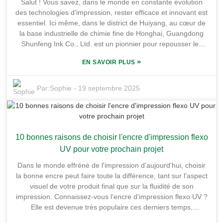
Salut ! Vous savez, dans le monde en constante évolution
pour profiter de l'emplacement privilégié de la région et de la
des technologies d'impression, rester efficace et innovant est
facilité de transport. En parcourant notre liste de contrôle
essentiel. Ici même, dans le district de Huiyang, au cœur de
pour l'utilisation de l'UV Flexo sur du carton, nous
la base industrielle de chimie fine de Honghai, Guangdong
aborderons certaines raisons clés pour lesquelles cette
Shunfeng Ink Co., Ltd. est un pionnier pour repousser les
méthode peut réellement améliorer votre succès
limites de l'encre d'impression flexo UV. Notre usine est
d'impression, améliorant à la fois la qualité de votre travail et
»
EN SAVOIR PLUS
immense – plus de 10 000 mètres carrés – et grâce à notre
le bon déroulement de vos opérations.
emplacement privilégié et à nos transports faciles, nous
sommes prêts à façonner l'avenir des solutions d'impression.
Par:
Sophie
-
19 septembre 2025
Nous avons récemment franchi une étape importante : une
augmentation de 20 % de l'efficacité de notre encre
d'impression flexo UV. C'est un progrès considérable, non
seulement pour la productivité, mais aussi pour la durabilité.
10 bonnes raisons de choisir l'encre d'impression flexo
Dans cet article, je vous présente une liste de contrôle
pratique présentant les principales caractéristiques, les
UV pour votre prochain projet
avantages et quelques conseils pour mettre en œuvre ces
Dans le monde effréné de l'impression d'aujourd'hui, choisir
nouvelles améliorations. Alors, restez connectés ! Nous
la bonne encre peut faire toute la différence, tant sur l'aspect
allons découvrir comment ces innovations pourraient
visuel de votre produit final que sur la fluidité de son
considérablement améliorer vos projets d'impression et vous
impression. Connaissez-vous l'encre d'impression flexo UV ?
simplifier la vie.
Elle est devenue très populaire ces derniers temps,
principalement grâce à son séchage plus rapide et à sa