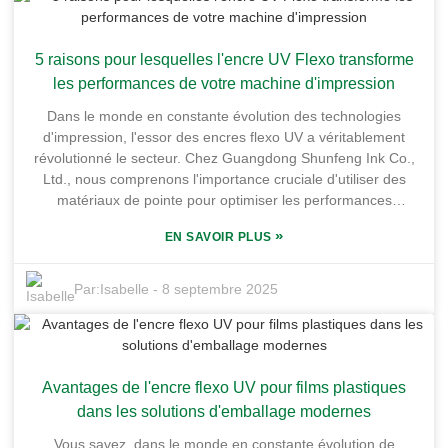
modernes. Située en plein cœur du site industriel de chimie
fine de Honghai, notre usine s'étend sur plus de 10 000
5 raisons pour lesquelles l'encre UV Flexo transforme
mètres carrés, un espace idéal pour produire des encres de
haute qualité. En exploitant les qualités uniques de l'encre
les performances de votre machine d'impression
offset UV, les entreprises peuvent non seulement améliorer
Dans le monde en constante évolution des technologies
la qualité de leurs impressions, mais aussi optimiser leurs
d'impression, l'essor des encres flexo UV a véritablement
opérations. Dans cet article, je vous explique pourquoi
révolutionné le secteur. Chez Guangdong Shunfeng Ink Co.,
l'intégration de l'encre offset UV à votre processus
Ltd., nous comprenons l'importance cruciale d'utiliser des
d'impression peut faire toute la différence et propulser vos
matériaux de pointe pour optimiser les performances
résultats au niveau supérieur.
d'impression. Notre usine, idéalement située dans la base
»
EN SAVOIR PLUS
industrielle de chimie fine de Honghai, à Yonghu, s'étend sur
plus de 10 000 mètres carrés, ce qui nous permet de fournir
des encres de haute qualité répondant aux exigences
Par:
Isabelle
-
8 septembre 2025
d'impression actuelles. Grâce à notre emplacement privilégié
et à notre accès facile aux transports, nous pouvons
expédier nos produits rapidement et en toute fiabilité. Dans
cet article, je souhaite partager cinq arguments convaincants
Avantages de l'encre flexo UV pour films plastiques
pour expliquer pourquoi l'encre flexo UV transforme les
performances des machines d'impression. Il s'agit d'aider les
dans les solutions d'emballage modernes
entreprises à produire une meilleure qualité d'impression, à
Vous savez, dans le monde en constante évolution de