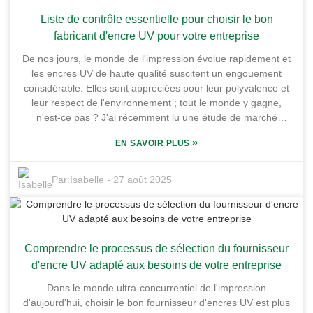
liaisons de transport. Dans cet article, nous partagerons des
Liste de contrôle essentielle pour choisir le bon
stratégies pratiques pour tirer le meilleur parti de l'encre
d'impression flexo UV : des solutions qui vous aideront à
fabricant d'encre UV pour votre entreprise
améliorer la qualité d'impression, à réduire le gaspillage et à
De nos jours, le monde de l'impression évolue rapidement et
réaliser des économies. Suivez-nous pour découvrir des
les encres UV de haute qualité suscitent un engouement
conseils et des bonnes pratiques qui pourraient révolutionner
considérable. Elles sont appréciées pour leur polyvalence et
votre processus d'impression !
leur respect de l'environnement ; tout le monde y gagne,
n'est-ce pas ? J'ai récemment lu une étude de marché
indiquant que le marché mondial des encres UV devrait
»
EN SAVOIR PLUS
croître d'environ 8,2 % de TCAC entre 2021 et 2026. Une
croissance solide, qui offre de nombreuses opportunités aux
entreprises souhaitant se lancer dans ce secteur. Des
Par:
Isabelle
-
27 août 2025
entreprises comme Guangdong Shunfeng Ink Co., Ltd.,
basée dans la base industrielle de chimie fine de Honghai, à
Huizhou, un emplacement stratégique, travaillent d'arrache-
pied pour répondre à cette demande croissante. Leur usine
Comprendre le processus de sélection du fournisseur
de plus de 10 000 m² est donc parfaitement équipée pour
fournir des encres UV innovantes et de haute qualité. Choisir
d'encre UV adapté aux besoins de votre entreprise
le bon fabricant d'encres UV peut donc faire toute la
Dans le monde ultra-concurrentiel de l'impression
différence pour rester compétitif sur un marché aussi
d'aujourd'hui, choisir le bon fournisseur d'encres UV est plus
dynamique.