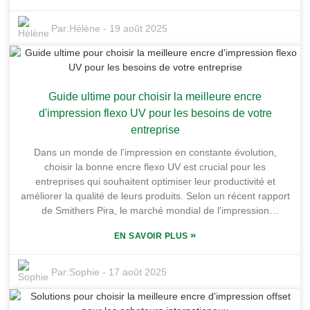
Guangdong Shunfeng Ink Co., Ltd., nous nous engageons à
fournir des encres flexo UV de haute qualité, spécialement
Par:
Hélène
-
19 août 2025
conçues pour les applications sur carton. Grâce à notre
emplacement stratégique dans la base industrielle de chimie
fine de Honghai, nous bénéficions d'un avantage
considérable. Avec plus de 10 000 mètres carrés d'espace
Guide ultime pour choisir la meilleure encre
de production, nous sommes parfaitement équipés pour
répondre à un large éventail de besoins industriels sans
d'impression flexo UV pour les besoins de votre
compromettre la qualité. Dans cet article, nous explorerons
entreprise
les différents types d'encres disponibles, les plus adaptées à
Dans un monde de l'impression en constante évolution,
chaque produit et les atouts de nos encres flexo UV pour
choisir la bonne encre flexo UV est crucial pour les
carton, vous permettant de créer des impressions éclatantes
entreprises qui souhaitent optimiser leur productivité et
et durables qui se démarquent.
améliorer la qualité de leurs produits. Selon un récent rapport
de Smithers Pira, le marché mondial de l'impression
flexographique devrait atteindre environ 26 milliards de
»
EN SAVOIR PLUS
dollars d'ici 2026, principalement en raison de l'engouement
croissant pour les solutions d'impression écologiques et de
haute qualité. Chez Guangdong Shunfeng Ink Co., Ltd.,
Par:
Sophie
-
17 août 2025
située dans le dynamique centre industriel de chimie fine de
Honghai, nous comprenons parfaitement l'importance de