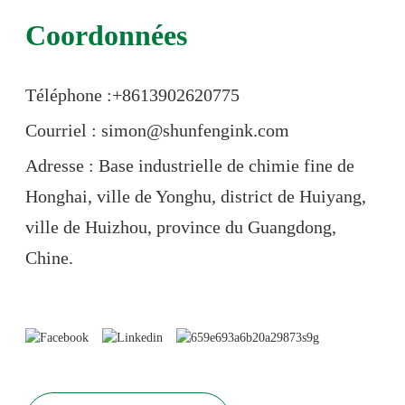
qualité ; il s'agit également d'optimiser l'efficacité et de
Coordonnées
garantir le bon fonctionnement de l'ensemble, un point que
tout acheteur international devrait prendre en compte.
Téléphone :+86
13902620775
Courriel : simon@shunfengink.com
Adresse : Base industrielle de chimie fine de
Honghai, ville de Yonghu, district de Huiyang,
ville de Huizhou, province du Guangdong,
Chine.