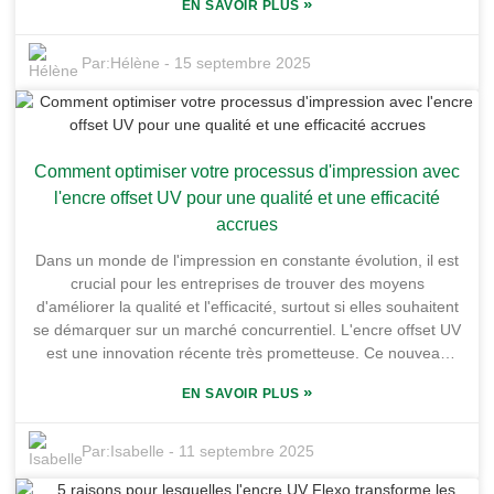
»
EN SAVOIR PLUS
meilleure adhérence que de nombreuses options
traditionnelles. Des rapports récents indiquent d'ailleurs que
l'impression flexo UV connaît une croissance d'environ 4,5 %
Par:
Hélène
-
15 septembre 2025
par an, principalement en raison de la recherche de solutions
plus écologiques et de meilleure qualité. Chez Guangdong
Shunfeng Ink Co., Ltd., nous sommes fiers d'être à la pointe
de la technologie dans ce domaine. Notre usine de pointe,
Comment optimiser votre processus d'impression avec
située dans la base industrielle chimique de Honghai à
Huizhou, s'efforce de repousser les limites grâce à une
l'encre offset UV pour une qualité et une efficacité
production de pointe. Nous nous investissons pleinement
accrues
dans la fabrication d'encres d'impression flexo UV
Dans un monde de l'impression en constante évolution, il est
exceptionnelles, en utilisant les dernières technologies et en
crucial pour les entreprises de trouver des moyens
cherchant constamment à répondre aux besoins de nos
d'améliorer la qualité et l'efficacité, surtout si elles souhaitent
clients. Si vous réfléchissez à votre prochain projet
se démarquer sur un marché concurrentiel. L'encre offset UV
d'impression, il peut être intéressant de vérifier ces dix très
est une innovation récente très prometteuse. Ce nouveau
bonnes raisons pour lesquelles l'encre d'impression UV Flexo
support d'impression est plébiscité pour ses couleurs vives et
pourrait être exactement ce dont vous avez besoin pour
»
EN SAVOIR PLUS
son temps de séchage rapide, ce qui en fait un produit de
vraiment améliorer vos résultats.
choix pour les imprimeurs en quête de performance. Chez
Guangdong Shunfeng Ink Co., Ltd., nous comprenons
Par:
Isabelle
-
11 septembre 2025
parfaitement l'importance d'optimiser le processus
d'impression pour répondre aux attentes des clients