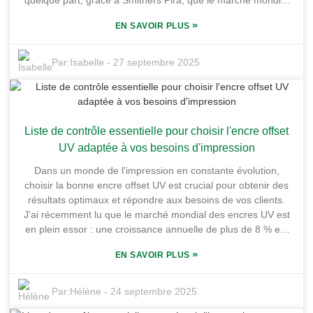
quelque part, grâce à Smithers Pira, que le marché mondial
de l'impression offset devrait atteindre environ 25 milliards de
»
EN SAVOIR PLUS
dollars d'ici 2024. Cela montre à quel point la technologie
offset occupe toujours une place prépondérante dans le
secteur ! Alors que les entreprises recherchent la
Par:
Isabelle
-
27 septembre 2025
combinaison parfaite entre qualité d'impression optimale et
économies, il est plus crucial que jamais de comprendre les
différents types d'encres offset disponibles. Dans ce contexte
concurrentiel, Guangdong Shunfeng Ink Co., Ltd. attire
Liste de contrôle essentielle pour choisir l'encre offset
particulièrement l'attention. Nichée dans la base industrielle
de chimie fine de Honghai à Huizhou, dans la province du
UV adaptée à vos besoins d'impression
Guangdong, l'entreprise possède une usine de plus de
Dans un monde de l'impression en constante évolution,
10 000 mètres carrés : impressionnant ! Son objectif est de
choisir la bonne encre offset UV est crucial pour obtenir des
créer des encres offset innovantes et de haute qualité,
résultats optimaux et répondre aux besoins de vos clients.
adaptées à une variété de besoins d'impression. Alors, si
J'ai récemment lu que le marché mondial des encres UV est
vous hésitez à choisir l'encre idéale pour vos projets, pas
en plein essor : une croissance annuelle de plus de 8 % est
d'inquiétude. Ce petit guide vous guidera à travers les étapes
prévue jusqu'en 2025. C'est impressionnant ! Alors que les
et vous aidera à choisir les meilleures options pour des
»
EN SAVOIR PLUS
entreprises recherchent des couleurs plus belles, une plus
résultats exceptionnels et des clients satisfaits.
grande durabilité et une approche écologique, le choix de
l'encre adaptée devient crucial. Chez Guangdong Shunfeng
Par:
Hélène
-
24 septembre 2025
Ink Co., Ltd., nous comprenons parfaitement la complexité