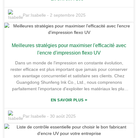
d'entreprises recherchent des solutions d'impression
écologiques et explorent de nouvelles utilisations innovantes
dans différents secteurs. Guangdong Shunfeng Ink Co., Ltd.,
Par:
Isabelle
-
2 septembre 2025
située dans le prestigieux complexe industriel de chimie fine
de Honghai, est une entreprise à surveiller. Son usine s'étend
sur plus de 10 000 mètres carrés dans le district de Huiyang,
ville de Huizhou, dans le Guangdong. Cet emplacement
Meilleures stratégies pour maximiser l'efficacité avec
privilégié ne se résume pas à son emplacement : il facilite
également le transport, permettant ainsi aux clients de
l'encre d'impression flexo UV
recevoir leurs produits rapidement et efficacement. Si vous
Dans un monde de l'impression en constante évolution,
recherchez un fournisseur d'encre UV de confiance,
rester efficace est plus important que jamais pour conserver
Guangdong Shunfeng propose des encres de haute qualité
son avantage concurrentiel et satisfaire ses clients. Chez
conformes aux normes internationales. Choisir une usine
Guangdong Shunfeng Ink Co., Ltd., nous comprenons
réputée comme la leur est une décision judicieuse pour les
parfaitement l'importance d'exploiter les matériaux les plus
entreprises qui souhaitent rester compétitives et croître
récents, comme l'encre d'impression flexo UV, pour optimiser
durablement.
»
EN SAVOIR PLUS
notre production. Notre usine est située en plein cœur de la
base industrielle de chimie fine de Honghai, sur plus de
10 000 mètres carrés, à Yonghu Town, district de Huiyang,
Par:
Isabelle
-
30 août 2025
ville de Huizhou, Guangdong. Cet emplacement stratégique
nous offre non seulement un environnement exceptionnel,
mais aussi une livraison ultra-fluide grâce à de bonnes