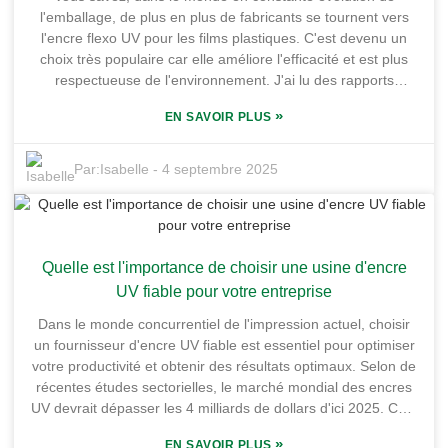
travailler plus efficacement et à rester respectueuses de
l'emballage, de plus en plus de fabricants se tournent vers
l'environnement. Venez découvrir ce qui fait de l'encre flexo
l'encre flexo UV pour les films plastiques. C'est devenu un
UV un incontournable du secteur de l'impression
choix très populaire car elle améliore l'efficacité et est plus
d'aujourd'hui !
respectueuse de l'environnement. J'ai lu des rapports
indiquant que le marché mondial des encres UV pourrait
»
EN SAVOIR PLUS
atteindre environ 4,8 milliards de dollars d'ici 2026 – c'est
incroyable ! Et c'est principalement parce que les gens
recherchent des options écologiques tout en offrant une
Par:
Isabelle
-
4 septembre 2025
excellente qualité d'impression. Chez Guangdong Shunfeng
Ink Co., Ltd., nous sommes au cœur de cette dynamique.
Notre usine, qui s'étend sur plus de 10 000 m² dans la base
industrielle de chimie fine de Honghai, nous place dans une
Quelle est l'importance de choisir une usine d'encre
position idéale pour proposer des solutions innovantes
répondant aux besoins spécifiques du marché des films
UV fiable pour votre entreprise
plastiques. Franchement, passer à l'encre flexo UV ne se
Dans le monde concurrentiel de l'impression actuel, choisir
résume pas à une question d'esthétique : cela permet aux
un fournisseur d'encre UV fiable est essentiel pour optimiser
entreprises de fonctionner plus efficacement et de s'aligner
votre productivité et obtenir des résultats optimaux. Selon de
sur les objectifs mondiaux de développement durable. C'est
récentes études sectorielles, le marché mondial des encres
une option à considérer si vous envisagez sérieusement des
UV devrait dépasser les 4 milliards de dollars d'ici 2025. Cela
stratégies d'emballage modernes.
s'explique principalement par le fait que de plus en plus
»
EN SAVOIR PLUS