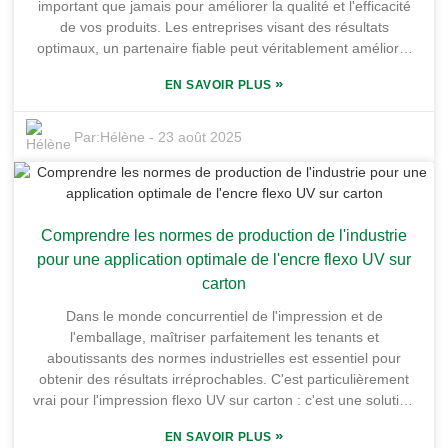
important que jamais pour améliorer la qualité et l'efficacité
de vos produits. Les entreprises visant des résultats
optimaux, un partenaire fiable peut véritablement améliorer
la performance de leurs processus d'impression et la
»
EN SAVOIR PLUS
satisfaction de leurs clients. Guangdong Shunfeng Ink Co.,
Ltd. se démarque nettement. Nous sommes basés dans la
base industrielle de chimie fine de Honghai, à Yonghu, dans
Par:
Hélène
-
23 août 2025
le district de Huiyang, ville de Huizhou, province du
Guangdong. Notre immense usine de plus de 10 000 mètres
carrés et, grâce à notre emplacement privilégié et à notre
accès facile aux transports, nous sommes parfaitement
Comprendre les normes de production de l'industrie
équipés pour fournir des encres UV de haute qualité. Dans
cet article, je passerai en revue les points clés à prendre en
pour une application optimale de l'encre flexo UV sur
compte pour choisir un fournisseur d'encres UV et
carton
expliquerai comment s'associer au bon fournisseur peut
Dans le monde concurrentiel de l'impression et de
réellement propulser votre entreprise vers de nouveaux
l'emballage, maîtriser parfaitement les tenants et
sommets.
aboutissants des normes industrielles est essentiel pour
obtenir des résultats irréprochables. C'est particulièrement
vrai pour l'impression flexo UV sur carton : c'est une solution
révolutionnaire qui améliore non seulement la qualité
»
EN SAVOIR PLUS
d'impression, mais aussi la durabilité et la durabilité. Chez