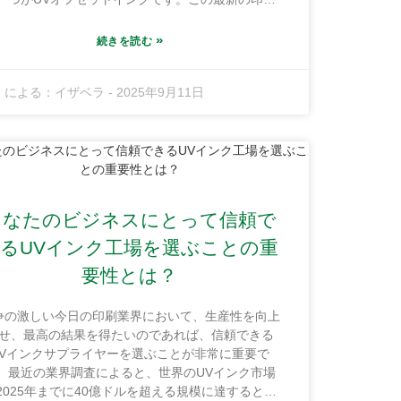
体は鮮やかな発色と速乾性が高く評価されており、
刷工程の効率化を目指す印刷業者の間で人気を博し
»
続きを読む
ます。Guangdong Shunfeng Ink Co., Ltd.では、
代の顧客のニーズに応えるために印刷プロセスを最
による：
イザベラ
-
2025年9月11日
化することがいかに重要であるかを十分に理解して
す。Honghai Fine Chemical Industrial Baseの中
に位置する当社の工場は、10,000平方メートルを超
る敷地を有し、最高品質のインクを生産するのに最
なスペースです。UVオフセットインクの独自の特
を活用することで、企業は印刷品質を向上させるだ
でなく、業務効率も向上させることができます。こ
あなたのビジネスにとって信頼で
記事では、印刷プロセスにUVオフセットインクを
入することで、なぜ大きな違いが生まれ、生産性を
るUVインク工場を選ぶことの重
のレベルに引き上げることができるのかを解説しま
要性とは？
す。
争の激しい今日の印刷業界において、生産性を向上
せ、最高の結果を得たいのであれば、信頼できる
UVインクサプライヤーを選ぶことが非常に重要で
。最近の業界調査によると、世界のUVインク市場
2025年までに40億ドルを超える規模に達すると予