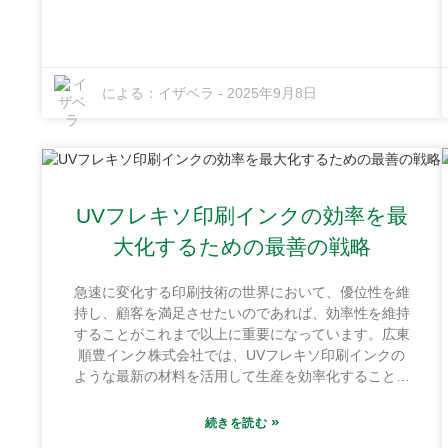
す。これにより、現代の印刷ニーズを満たす最高品質
のインクをお届けすることができます。絶好のロケー
ションと容易な輸送手段のおかげで、製品を迅速かつ
確実に出荷することができます。このブログでは、
UVフレキソインクが印刷機の性能を変革する5つの説
による：
イザベラ
-
2025年9月8日
得力のある理由を共有したいと思います。それはすべ
て、企業がより良い印刷品質を生み出し、より効率的
に作業し、環境に優しい状態を維持できるように支援
することです。UVフレキソインクが今日の印刷の世
界に欠かせないものとなっている理由を、ぜひ一緒に
探っていきましょう。
UVフレキソ印刷インクの効率を最
大化するための最善の戦略
急速に変化する印刷技術の世界において、優位性を維
持し、顧客を満足させたいのであれば、効率性を維持
することがこれまで以上に重要になっています。広東
順豊インク株式会社では、UVフレキソ印刷インクの
ような最新の材料を活用して生産を効率化することが
いかに重要であるかを深く理解しています。当社の工
場は、広東省恵州市恵陽区永湖鎮にある10,000平方メ
»
続きを読む
ートルを超える紅海ファインケミカル産業基地の中心