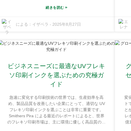
ると予想されているという市場レポートを見つけまし
ス
た。これはかなり堅調な成長であり、この分野に参入
豊
»
続きを読む
したい企業には多くのチャンスがあることを意味しま
は
す。恵州市の紅海ファインケミカル産業基地（非常に
ル
による：
イザベラ
-
2025年8月27日
戦略的な場所）に拠点を置く広東順豊インク株式会社
ル
などの企業は、この高まる需要に応えるために懸命に
の
取り組んでいます。同社は10,000平方メートルを超え
る
る工場を所有しており、革新的で高品質のUVインク
は
を供給するための設備が整っています。つまり、この
要
ようなダイナミックな市場で競争力を維持したいので
ネ
あれば、適切なUVインクメーカーを選択することが
ビジネスニーズに最適なUVフレキ
非常に重要になるということです。
ソ印刷インクを選ぶための究極ガ
イド
急速に変化する印刷技術の世界では、生産効率を高
変
め、製品品質を改善したい企業にとって、適切な UV
ト
フレキソ印刷インクを選ぶことは非常に重要です。
と
Smithers Pira による最近のレポートによると、世界
レ
のフレキソ印刷市場は、主に環境に優しく高品質の印
億
刷オプションに関する話題が高まっていることから、
め