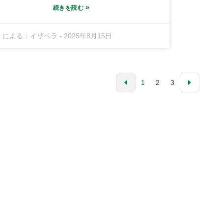
は、これまで以上に重要になっています。
»
続きを読む
angdong Shunfeng Ink Co., Ltd.は、この競争の激
い業界で際立っていることを誇りに思っています。
による：
イザベラ
-
2025年8月15日
nghai Fine Chemical Industrial Baseにある当社の
設は、10,000平方メートルを超える生産スペースを
え、輸送ルートへのアクセスも良好です。当社は、
広いニーズに応える高品質のオフセット印刷インク
製造に注力しています。常に変化する市場におい
1
2
3
、適切なインクを選ぶことは、単に良い印刷を得る
めだけでなく、効率を高め、すべてがスムーズに進
ようにすることにもつながります。これは、すべて
のグローバルバイヤーが考慮すべき点です。