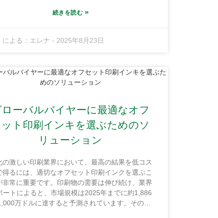
と顧客満足度に大きな違いをもたらします。広東順
インク株式会社は、その点で際立っています。当社
»
続きを読む
、広東省恵州市恵陽区永湖鎮の紅海ファインケミカ
産業基地に拠点を置いています。10,000平方メート
による：
エレナ
-
2025年8月23日
を超える広大な工場は、絶好の立地と輸送ルートへ
アクセスの良さから、高品質のUVインクを提供す
ための完璧な体制を整えています。このブログで
、UVインクサプライヤーを選ぶ際に考慮すべき重
な点と、適切なサプライヤーと提携することでビジ
スを次のレベルに引き上げる方法について解説しま
す。
グローバルバイヤーに最適なオフ
セット印刷インキを選ぶためのソ
リューション
化の激しい印刷業界において、最高の結果を低コス
で得るには、適切なオフセット印刷インクを選ぶこ
が非常に重要です。印刷物の需要は伸び続け、業界
ポートによると、市場規模は2025年までに約1,886
1,000万ドルに達すると予測されています。そのた
、バイヤーがインクの種類の違いを理解すること