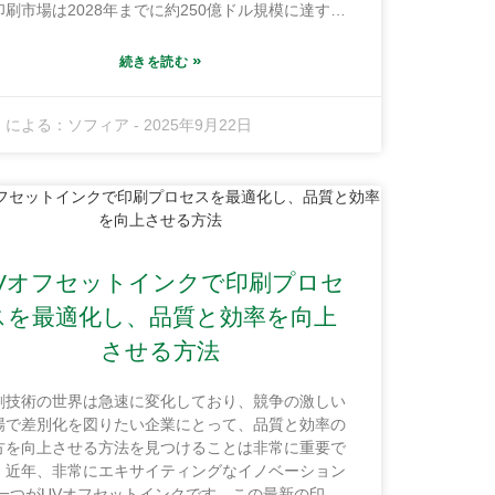
印刷市場は2028年までに約250億ドル規模に達する
能性があるとのことです。これは非常に大きな数字
す。この成長は、従来の印刷方法の限界を押し広げ
»
続きを読む
UV技術の革新によるところが大きいのです。恵陽
紅海ファインケミカル工業基地に位置する広東順豊
による：
ソフィア
-
2025年9月22日
ンク株式会社は、市場のニーズに応えるために最新
印刷技術を導入し、常に一歩先を行くことの重要性
深く理解しています。当社の工場も小規模ではな
、10,000平方メートルを超える広さを誇り、この地
の好立地と容易な輸送手段を活かせる絶好のロケー
ョンにあります。段ボールに UV フレキソ印刷を使
するためのチェックリストを見ながら、この方法が
Vオフセットインクで印刷プロセ
刷の成功率を飛躍的に高め、作業の品質と操作のス
ーズさの両方を向上させる主な理由について説明し
スを最適化し、品質と効率を向上
ます。
させる方法
刷技術の世界は急速に変化しており、競争の激しい
場で差別化を図りたい企業にとって、品質と効率の
方を向上させる方法を見つけることは非常に重要で
。近年、非常にエキサイティングなイノベーション
一つがUVオフセットインクです。この最新の印刷