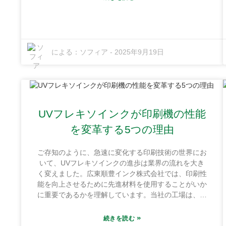
で、印刷ソリューションの未来を形作る準備が整って
います。最近、私たちは画期的な成果を達成しまし
た。UVフレキソ印刷インクの効率が20%向上したの
です。これは生産性だけでなく、持続可能性の観点か
らも大きな成果です。このブログでは、これらの新し
による：
ソフィア
-
2025年9月19日
い改善点を実装するための重要な機能、メリット、そ
してヒントをまとめた便利なチェックリストをご紹介
します。さあ、最後までお付き合いください。これら
のイノベーションが、あなたの印刷プロジェクトを飛
躍的に向上させ、生活をより楽にする方法を探ってい
きます。
UVフレキソインクが印刷機の性能
を変革する5つの理由
ご存知のように、急速に変化する印刷技術の世界にお
いて、UVフレキソインクの進歩は業界の流れを大き
く変えました。広東順豊インク株式会社では、印刷性
能を向上させるために先進材料を使用することがいか
に重要であるかを理解しています。当社の工場は、永
湖鎮紅海ファインケミカル工業基地という便利な場所
にあり、敷地面積は1万平方メートルを超えていま
»
続きを読む