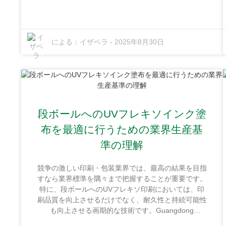
に位置しています。このような戦略的な立地は、素晴
らしい環境を提供しているだけでなく、良好な交通網
のおかげで納品も非常にスムーズです。このブログで
は、UVフレキソ印刷インクを最大限に活用するため
による：
イザベラ
-
2025年8月30日
の実用的な戦略をいくつかご紹介します。印刷品質の
向上、廃棄物の削減、そしてコスト削減に役立つヒン
トやベストプラクティスをご紹介します。印刷プロセ
スに革命をもたらすかもしれないヒントやベストプラ
クティスをぜひお読み下さい。
段ボールへのUVフレキソインク塗
布を最適に行うための業界生産基
準の理解
競争の激しい印刷・包装業界では、最高の結果を目指
すなら業界標準を隅々まで把握することが重要です。
特に、段ボールへのUVフレキソ印刷においては、印
刷品質を向上させるだけでなく、耐久性と持続可能性
も向上させる画期的な技術です。Guangdong
Shunfeng Ink Co., Ltd.では、段ボール用途向けに特別