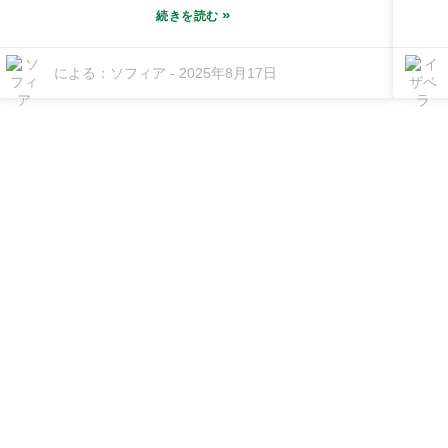
2026 年までに約 260 億ドルに達すると予想されてい
»
続きを読む
ます。活気のある Honghai Fine Chemical Industrial
Gu
Base にある Guangdong Shunfeng Ink Co., Ltd. で
し
による：
ソフィア
-
2025年8月17日
は、さまざまなニーズに合わせて適切なインクを選択
Ho
することがいかに重要であるかを完全に理解していま
施
す。最高級の UV フレキソ印刷インクの製造で長年の
備
経験を積んできた当社は、最新の市場トレンドを把握
幅
し、お客様が本当に求めているものを満たすカスタマ
の
イズされたソリューションを提供できると確信してい
て
ます。そうすることで、お客様は競争力を維持し、将
た
来のあらゆる状況に備えることができます。
む