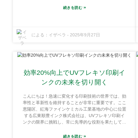
で読んだことがあります。これは、オフセット印刷技
»
続きを読む
術が依然としてこの業界で大きな位置を占めているこ
とを示しています。企業が最高品質の印刷とコスト削
減の完璧な組み合わせを追い求める中、さまざまな種
類のオフセットインクを理解することは、これまで以
による：
イザベラ
-
2025年9月27日
上に重要になっています。そして今、この競争の激し
い業界において、Guangdong Shunfeng Ink Co., Ltd.
は大変注目を集めています。広東省恵州市の紅海ファ
インケミカル工業基地にひっそりと佇む同社は、
10,000平方メートルを超える広さの工場を擁していま
す。まさに圧巻です！同社は、さまざまな印刷ニーズ
効率20%向上でUVフレキソ印刷イ
に応える、最高品質の革新的なオフセットインクの開
ンクの未来を切り開く
発に全力を注いでいます。プロジェクトに最適なイン
ク選びに迷っている方もご安心ください。この簡単な
こんにちは！急速に変化する印刷技術の世界では、効
ガイドでは、インク選びのポイントを丁寧に解説し、
率性と革新性を維持することが非常に重要です。ここ
最高の仕上がりとクライアントの満足につながる最適
恵陽区、紅海ファインケミカル工業基地の中心に位置
なインク選びをお手伝いします。
する広東順豊インク株式会社は、UVフレキソ印刷イ
ンクの限界に挑戦し、常に先導的な役割を果たしてき
ました。当社の工場は1万平方メートルを超える広大
な敷地を有し、絶好の立地と容易な交通手段のおかげ
»
続きを読む