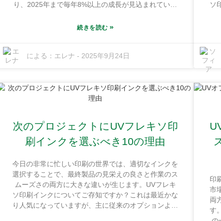
り、2025年まで毎年8%以上の成長が見込まれている
ソ
と読みました。これは非常に印象的です。企業がより
可
良い色、より高い耐久性、そして環境への配慮を同時
で
»
続きを読む
に追求する中で、適切なインクの選択は極めて重要に
る
なります。広東順豊インク株式会社は、この決断がど
区
による：
エレナ
-
2025年9月24日
れほど難しいかを十分に理解しています。恵州市の紅
イ
海ファインケミカル工業基地に拠点を置くことで、当
の
社は真の優位性を築いています。最先端の設備を用い
を
て、特殊な印刷ジョブに真に優れた性能を発揮するイ
く
ンクを製造しています。皆様のお役に立てるよう、便
域
利なチェックリストを作成しました。UVオフセット
シ
インクを選ぶ際に考慮すべき主要なポイントをすべて
用
次のプロジェクトにUVフレキソ印
U
網羅しているので、プロジェクトに最適な製品に投資
印
していることに自信を持っていただけます。
ム
刷インクを選ぶべき10の理由
今日の非常に忙しい印刷の世界では、適切なインクを
選択することで、最終製品の見栄えの良さと作業のス
印
ムーズさの両方に大きな違いが生じます。UVフレキ
市
ソ印刷インクについてご存知ですか？これは最近かな
両
り人気になっていますが、主に従来のオプションより
す
も乾燥が速く、接着性が高いためです。実際、最近の
の