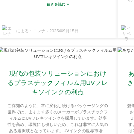
レポートでは、UVフレキソ印刷は毎年約4.5％成長し
»
続きを読む
媒
ており、主に人々がより環境に優しく高品質のソリュ
印
ーションを求めていることが示されています。
てい
Guangdong Shunfeng Ink Co., Ltd.は、この分野をリ
現
ードしていることを誇りに思っています。恵州市紅海
による：
エレナ
-
2025年9月15日
適
化学工業基地にある当社の最先端施設は、最高レベル
いま
の生産で限界を押し広げることに重点を置いていま
心
す。私たちは、最新の技術を駆使し、常にお客様のニ
え
ーズを満たすことを目指し、優れたUVフレキソ印刷
適
インクを作り出すことに全力を注いでいます。次の印
性
刷プロジェクトをお考えの場合は、UV フレキソ印刷
け
インクが成果を一段向上させるのにまさに必要なもの
現代の包装ソリューションにおけ
の
である可能性がある 10 の理由を確認する価値がある
導
るプラスチックフィルム用UVフレ
き
かもしれません。
次
キソインクの利点
ご存知のように、常に変化し続けるパッケージングの
競
世界では、ますます多くのメーカーがプラスチックフ
さ
ィルムにUVフレキソインクを採用しています。効率
性を高め、環境にも優しいため、これは非常に人気の
す
ある選択肢となっています。UVインクの世界市場は
は