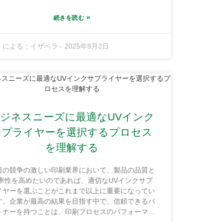
されています。これは主に、より多くの企業が環境
優しい印刷オプションを求め、様々な分野で新しい
»
続きを読む
新的な用途を模索しているためです。注目すべき企
の一つが、一等地の紅海ファインケミカル工業基地
による：
イザベラ
-
2025年9月2日
置するGuangdong Shunfeng Ink Co., Ltd.です。
社の施設は、広東省恵州市恵陽区にあり、10,000平
メートル以上をカバーしています。この絶好のロケ
ションは、単に立地が良いだけでなく、輸送が非常
容易であるため、顧客への納品が迅速かつスムーズ
行われるという利点もあります。信頼できるUVイ
ンクサプライヤーをお探しなら、Guangdong
ジネスニーズに最適なUVインク
hunfengは国際基準を満たす高品質のインクを提供
きます。同社のような評判の良い工場を選ぶこと
サプライヤーを選択するプロセス
、競争力を維持し、長期的に持続的に成長したい企
を理解する
業にとって賢明な選択です。
日の競争の激しい印刷業界において、製品の品質と
率性を高めたいのであれば、適切なUVインクサプ
イヤーを選ぶことがこれまで以上に重要になってい
す。企業が最高の結果を目指す中で、信頼できるパ
トナーを持つことは、印刷プロセスのパフォーマン