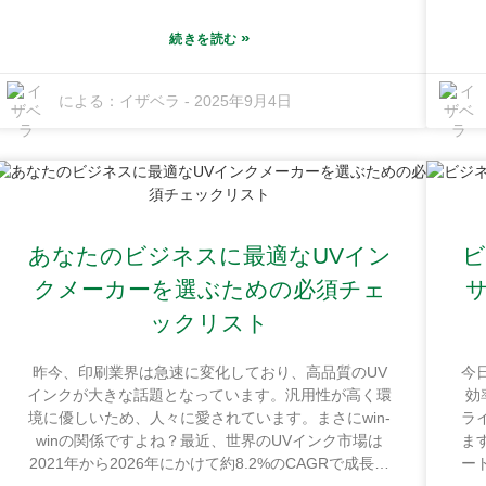
2026年までに約48億ドルに達する可能性があるとい
想
うレポートを目にしたことがあります。これは驚くべ
に
»
続きを読む
きことです！これは主に、人々が環境に優しく、かつ
革
優れた印刷品質を実現するオプションを求めているた
業
による：
イザベラ
-
2025年9月4日
めです。私たちGuangdong Shunfeng Ink Co., Ltd.
に位
は、まさにこうした流れの中に位置しています。
同
Honghai Fine Chemical Industrial Baseにある10,000
方
平方メートルを超える敷地面積を誇る当社の工場は、
ー
プラスチックフィルム市場の独自のニーズを満たす革
に
新的なソリューションを生み出す絶好の立地にありま
に
す。正直なところ、UVフレキソインクへの切り替え
あなたのビジネスに最適なUVイン
ビ
は、見た目が良くなるだけではありません。企業の運
S
営を円滑にし、世界的な持続可能性の目標にも合致す
で
クメーカーを選ぶための必須チェ
るものです。現代のパッケージング戦略を真剣に考え
は
ックリスト
ているなら、ぜひ検討すべき事項です。
昨今、印刷業界は急速に変化しており、高品質のUV
今
インクが大きな話題となっています。汎用性が高く環
効
境に優しいため、人々に愛されています。まさにwin-
ラ
winの関係ですよね？最近、世界のUVインク市場は
ま
2021年から2026年にかけて約8.2%のCAGRで成長す
ー