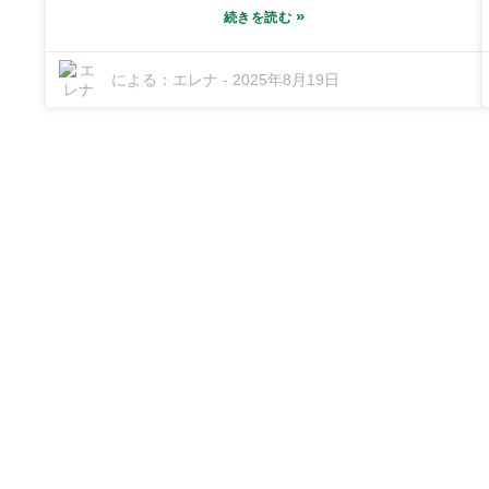
に開発された高品質のUVフレキソインクを提供する
»
続きを読む
ことに全力を注いでいます。Honghai Fine Chemical
Industrial Baseという戦略的な立地のおかげで、当社
による：
エレナ
-
2025年8月19日
は確固たる優位性を得ています。10,000平方メートル
を超える製造スペースを擁し、品質に妥協することな
く、幅広い業界のニーズに対応できる設備が整ってい
ます。このブログでは、さまざまな種類のインク、さ
まざまな製品に最適なインク、そして当社の段ボール
用UVフレキソインクが優れている理由について詳し
く説明し、鮮やかで耐久性があり、本当に目立つ印刷
物を作成するのに役立ちます。