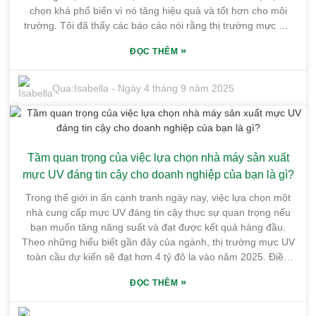
chọn khá phổ biến vì nó tăng hiệu quả và tốt hơn cho môi
trường. Tôi đã thấy các báo cáo nói rằng thị trường mực UV
toàn cầu có thể đạt khoảng 4,8 tỷ đô la vào năm 2026 — thật
»
ĐỌC THÊM
điên rồ! Và chủ yếu là vì mọi người muốn các lựa chọn thân
thiện với môi trường mà vẫn mang lại chất lượng in thực sự
tuyệt vời. Tại Guangdong Shunfeng Ink Co., Ltd., chúng tôi
Qua:
Isabella
-
Ngày 4 tháng 9 năm 2025
hoàn toàn hòa nhập vào tất cả những điều này. Nhà máy của
chúng tôi, rộng hơn 10.000 mét vuông tại Cơ sở Công
nghiệp Hóa chất Tinh khiết Honghai, giúp chúng tôi có vị thế
tuyệt vời để đưa ra các giải pháp sáng tạo đáp ứng nhu cầu
Tầm quan trọng của việc lựa chọn nhà máy sản xuất
độc đáo của thị trường màng nhựa. Thành thật mà nói, việc
chuyển sang mực UV flexo không chỉ là để mọi thứ trông đẹp
mực UV đáng tin cậy cho doanh nghiệp của bạn là gì?
mắt — mà còn giúp các công ty hoạt động trơn tru hơn và
Trong thế giới in ấn cạnh tranh ngày nay, việc lựa chọn một
cũng phù hợp với các mục tiêu phát triển bền vững toàn cầu.
nhà cung cấp mực UV đáng tin cậy thực sự quan trọng nếu
Đây chắc chắn là điều cần cân nhắc nếu bạn nghiêm túc về
bạn muốn tăng năng suất và đạt được kết quả hàng đầu.
các chiến lược bao bì hiện đại.
Theo những hiểu biết gần đây của ngành, thị trường mực UV
toàn cầu dự kiến ​​sẽ đạt hơn 4 tỷ đô la vào năm 2025. Điều
này chủ yếu là do ngày càng nhiều doanh nghiệp đang tìm
»
ĐỌC THÊM
kiếm các tùy chọn in thân thiện với môi trường và khám phá
các ứng dụng mới, sáng tạo trong các lĩnh vực khác nhau.
Một công ty cần chú ý là Guangdong Shunfeng Ink Co., Ltd.