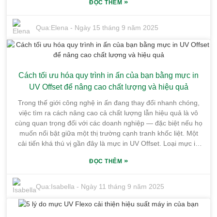
»
ĐỌC THÊM
thống. Thực tế, các báo cáo gần đây cho thấy in UV flexo
đang tăng trưởng khoảng 4,5% mỗi năm, chủ yếu là do mọi
người đang tìm kiếm các giải pháp thân thiện với môi trường
Qua:
Elena
-
Ngày 15 tháng 9 năm 2025
và chất lượng cao hơn. Tại Guangdong Shunfeng Ink Co.,
Ltd., chúng tôi rất tự hào khi dẫn đầu trong lĩnh vực này. Cơ
sở vật chất tiên tiến của chúng tôi tại Khu công nghiệp Hóa
chất Honghai, Huệ Châu luôn nỗ lực vượt qua mọi giới hạn
Cách tối ưu hóa quy trình in ấn của bạn bằng mực in
với chất lượng sản xuất hàng đầu. Chúng tôi luôn tâm huyết
với việc tạo ra Mực in UV Flexo xuất sắc — sử dụng công
UV Offset để nâng cao chất lượng và hiệu quả
nghệ mới nhất và luôn hướng đến việc đáp ứng nhu cầu của
Trong thế giới công nghệ in ấn đang thay đổi nhanh chóng,
khách hàng. Nếu bạn đang cân nhắc về dự án in ấn tiếp theo
việc tìm ra cách nâng cao cả chất lượng lẫn hiệu quả là vô
của mình, hãy xem qua mười lý do thực sự thuyết phục tại
cùng quan trọng đối với các doanh nghiệp — đặc biệt nếu họ
sao Mực in UV Flexo chính là thứ bạn cần để nâng tầm kết
muốn nổi bật giữa một thị trường cạnh tranh khốc liệt. Một
quả.
cải tiến khá thú vị gần đây là mực in UV Offset. Loại mực in
mới nhất này được đánh giá cao nhờ màu sắc sống động và
»
ĐỌC THÊM
thời gian khô nhanh, khiến nó trở thành lựa chọn ưa thích
của các nhà in đang tìm kiếm sự đột phá. Tại Công ty TNHH
Mực in Guangdong Shunfeng, chúng tôi hoàn toàn hiểu được
Qua:
Isabella
-
Ngày 11 tháng 9 năm 2025
tầm quan trọng của việc tối ưu hóa quy trình in để đáp ứng
nhu cầu của khách hàng hiện đại. Tọa lạc ngay tại trung tâm
Khu công nghiệp Hóa chất Tinh khiết Honghai, nhà máy của