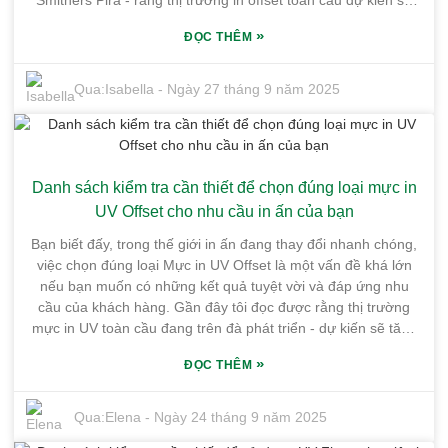
Smithers Pira - rằng thị trường in offset toàn cầu dự kiến ​​sẽ
đạt khoảng 25 tỷ đô la vào năm 2024. Điều đó cho thấy công
»
ĐỌC THÊM
nghệ in offset vẫn giữ một vị trí rất lớn trong ngành! Khi các
công ty theo đuổi sự kết hợp hoàn hảo giữa chất lượng in
hàng đầu và tiết kiệm chi phí, việc hiểu rõ các loại mực in
Qua:
Isabella
-
Ngày 27 tháng 9 năm 2025
offset khác nhau hiện có là vô cùng quan trọng. Hiện nay,
trong bối cảnh cạnh tranh này, Guangdong Shunfeng Ink
Co., Ltd. thực sự thu hút sự chú ý. Tọa lạc tại Khu công
nghiệp hóa chất tinh khiết Honghai ở Huệ Châu, tỉnh Quảng
Danh sách kiểm tra cần thiết để chọn đúng loại mực in
Đông, họ có một nhà máy trải rộng trên 10.000 mét vuông -
thật ấn tượng! Họ chuyên tạo ra các loại mực in offset chất
UV Offset cho nhu cầu in ấn của bạn
lượng cao, sáng tạo, phù hợp với nhiều nhu cầu in ấn khác
Bạn biết đấy, trong thế giới in ấn đang thay đổi nhanh chóng,
nhau. Vì vậy, nếu bạn cảm thấy hơi bối rối khi chọn đúng loại
việc chọn đúng loại Mực in UV Offset là một vấn đề khá lớn
mực cho dự án của mình, đừng lo lắng. Hướng dẫn nhỏ này
nếu bạn muốn có những kết quả tuyệt vời và đáp ứng nhu
sẽ hướng dẫn bạn từng bước, giúp bạn chọn được những
cầu của khách hàng. Gần đây tôi đọc được rằng thị trường
lựa chọn tốt nhất để có kết quả tuyệt vời và làm hài lòng
mực in UV toàn cầu đang trên đà phát triển - dự kiến ​​sẽ tăng
khách hàng.
trưởng hơn 8% mỗi năm cho đến năm 2025. Thật ấn tượng!
»
ĐỌC THÊM
Khi các doanh nghiệp thúc đẩy màu sắc tốt hơn, độ bền cao
hơn và đồng thời thân thiện với môi trường, việc lựa chọn
đúng loại mực thực sự trở nên quan trọng. Tại Guangdong
Qua:
Elena
-
Ngày 24 tháng 9 năm 2025
Shunfeng Ink Co., Ltd., chúng tôi hoàn toàn hiểu được quyết