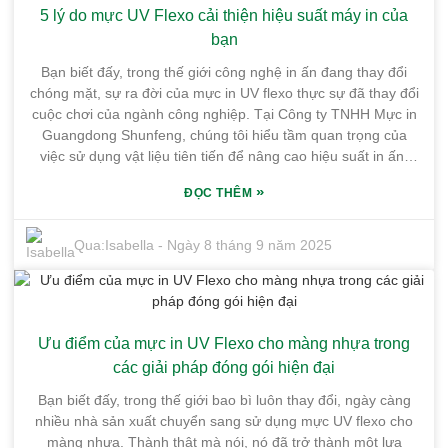
5 lý do mực UV Flexo cải thiện hiệu suất máy in của
chúng tôi rộng hơn 10.000 mét vuông — một không gian
hoàn hảo để chúng tôi sản xuất ra những loại mực in chất
bạn
lượng cao. Bằng cách tận dụng những đặc tính độc đáo của
Bạn biết đấy, trong thế giới công nghệ in ấn đang thay đổi
mực in UV Offset, các công ty không chỉ có thể cải thiện chất
chóng mặt, sự ra đời của mực in UV flexo thực sự đã thay đổi
lượng bản in mà còn nâng cao hiệu quả hoạt động. Trong bài
cuộc chơi của ngành công nghiệp. Tại Công ty TNHH Mực in
viết này, tôi sẽ chia sẻ lý do tại sao việc bổ sung mực in UV
Guangdong Shunfeng, chúng tôi hiểu tầm quan trọng của
Offset vào quy trình in ấn của bạn thực sự có thể tạo ra sự
việc sử dụng vật liệu tiên tiến để nâng cao hiệu suất in ấn.
khác biệt và đưa sản lượng của bạn lên một tầm cao mới.
Nhà máy của chúng tôi tọa lạc tại Khu công nghiệp Hóa chất
»
ĐỌC THÊM
Tinh khiết Honghai, thị trấn Yonghu, với diện tích hơn 10.000
mét vuông, giúp chúng tôi cung cấp các loại mực in chất
lượng cao đáp ứng nhu cầu in ấn hiện nay. Nhờ vị trí đắc địa
Qua:
Isabella
-
Ngày 8 tháng 9 năm 2025
và giao thông thuận tiện, chúng tôi có thể vận chuyển sản
phẩm một cách nhanh chóng và đáng tin cậy. Trong bài viết
này, tôi muốn chia sẻ năm lý do thực sự thuyết phục tại sao
mực in UV flexo đang thay đổi hiệu suất của máy in. Tất cả là
Ưu điểm của mực in UV Flexo cho màng nhựa trong
để giúp các doanh nghiệp tạo ra chất lượng in tốt hơn, làm
việc hiệu quả hơn và thân thiện với môi trường. Hãy cùng
các giải pháp đóng gói hiện đại
chúng tôi tìm hiểu lý do khiến mực in UV flexo trở thành một
Bạn biết đấy, trong thế giới bao bì luôn thay đổi, ngày càng
công cụ không thể thiếu trong thế giới in ấn ngày nay!
nhiều nhà sản xuất chuyển sang sử dụng mực UV flexo cho
màng nhựa. Thành thật mà nói, nó đã trở thành một lựa