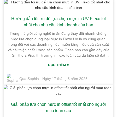
Honghai, chúng tôi có một lợi thế vững chắc. Với hơn 10.000
mét vuông không gian sản xuất, chúng tôi được trang bị đầy
đủ để đáp ứng nhiều nhu cầu khác nhau của ngành mà
Hướng dẫn tối ưu để lựa chọn mực in UV Flexo tốt
không ảnh hưởng đến chất lượng. Trong bài viết này, chúng
tôi sẽ đi sâu vào các loại mực in khác nhau, loại mực nào
nhất cho nhu cầu kinh doanh của bạn
phù hợp nhất với từng sản phẩm và lý do tại sao mực UV
Trong thế giới công nghệ in ấn đang thay đổi nhanh chóng,
Flexo dành cho bìa cứng của chúng tôi lại tuyệt vời đến vậy
việc lựa chọn đúng loại Mực in Flexo UV là vô cùng quan
— giúp bạn tạo ra những bản in sống động, bền bỉ và thực
trọng đối với các doanh nghiệp muốn tăng hiệu quả sản xuất
sự nổi bật.
và cải thiện chất lượng sản phẩm. Theo báo cáo gần đây của
Smithers Pira, thị trường in flexo toàn cầu dự kiến ​​sẽ đạt
khoảng 26 tỷ đô la vào năm 2026 — chủ yếu là do xu hướng
»
ĐỌC THÊM
in ấn thân thiện với môi trường và chất lượng cao đang ngày
càng gia tăng. Tại Guangdong Shunfeng Ink Co., Ltd., tọa lạc
tại Khu công nghiệp Hóa chất Tinh khiết Honghai sôi động,
Qua:
Sophia
-
Ngày 17 tháng 8 năm 2025
chúng tôi hoàn toàn hiểu được tầm quan trọng của việc lựa
chọn đúng loại mực in phù hợp với mọi nhu cầu khác nhau.
Với nhiều năm kinh nghiệm trong việc sản xuất Mực in Flexo
UV hàng đầu, chúng tôi tự tin có thể cung cấp các giải pháp
Giải pháp lựa chọn mực in offset tốt nhất cho người
tùy chỉnh, luôn cập nhật xu hướng thị trường mới nhất và đáp
ứng nhu cầu thực sự của khách hàng. Bằng cách đó, khách
mua toàn cầu
hàng của chúng tôi luôn giữ được sức cạnh tranh và sẵn