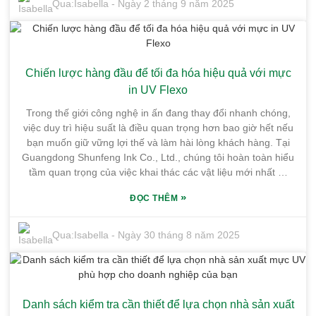
Qua:
Isabella
-
Ngày 2 tháng 9 năm 2025
— tọa lạc tại Khu công nghiệp Hóa chất tinh khiết Honghai
hàng đầu. Cơ sở của họ rộng hơn 10.000 mét vuông tại
Quận Huiyang, Thành phố Huizhou, Quảng Đông. Vị trí đắc
địa này không chỉ nằm ở vị trí — mà còn giúp việc vận
Chiến lược hàng đầu để tối đa hóa hiệu quả với mực
chuyển trở nên cực kỳ dễ dàng, vì vậy việc giao hàng có thể
đến tay khách hàng nhanh chóng và thuận tiện. Nếu bạn
in UV Flexo
đang cân nhắc một nhà cung cấp mực UV đáng tin cậy,
Trong thế giới công nghệ in ấn đang thay đổi nhanh chóng,
Guangdong Shunfeng có thể cung cấp mực chất lượng cao
việc duy trì hiệu suất là điều quan trọng hơn bao giờ hết nếu
đáp ứng các tiêu chuẩn quốc tế. Lựa chọn một nhà máy uy
bạn muốn giữ vững lợi thế và làm hài lòng khách hàng. Tại
tín như họ là một bước đi thông minh cho các doanh nghiệp
Guangdong Shunfeng Ink Co., Ltd., chúng tôi hoàn toàn hiểu
muốn duy trì khả năng cạnh tranh và phát triển bền vững
tầm quan trọng của việc khai thác các vật liệu mới nhất —
theo thời gian.
như Mực in UV Flexo — để hợp lý hóa quy trình sản xuất.
»
ĐỌC THÊM
Nhà máy của chúng tôi tọa lạc ngay giữa Khu công nghiệp
Hóa chất Tinh khiết Honghai, rộng hơn 10.000 mét vuông tại
thị trấn Yonghu, quận Huiyang, thành phố Huizhou, Quảng
Qua:
Isabella
-
Ngày 30 tháng 8 năm 2025
Đông. Vị trí chiến lược này không chỉ mang lại cho chúng tôi
một môi trường tuyệt vời mà còn giúp việc giao hàng trở nên
cực kỳ thuận lợi nhờ hệ thống giao thông thuận tiện. Trong
bài viết này, chúng tôi sẽ chia sẻ một số chiến lược thiết thực
Danh sách kiểm tra cần thiết để lựa chọn nhà sản xuất
để tận dụng tối đa Mực in UV Flexo — những yếu tố có thể