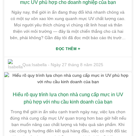
giúp bạn nâng cao chất lượng in, giảm thiểu lãng phí và tiết
mực UV phù hợp cho doanh nghiệp của bạn
kiệm chi phí. Hãy theo dõi chúng tôi để biết những mẹo và
Ngày nay, thế giới in ấn đang thay đổi khá nhanh chóng và
phương pháp hay nhất có thể giúp bạn cách mạng hóa quy
có một sự xôn xao lớn xung quanh mực UV chất lượng cao.
trình in ấn!
Mọi người yêu thích chúng vì chúng rất linh hoạt và thân
thiện với môi trường — đây là một chiến thắng cho cả hai
bên, phải không? Gần đây tôi đã đọc một báo cáo thị trường
cho biết thị trường mực UV toàn cầu dự kiến ​​sẽ tăng trưởng
»
ĐỌC THÊM
ở mức khoảng 8,2% CAGR từ năm 2021 đến năm 2026. Đó
là mức tăng trưởng khá vững chắc, có nghĩa là có rất nhiều
cơ hội cho các doanh nghiệp muốn tham gia vào lĩnh vực
Qua:
Isabella
-
Ngày 27 tháng 8 năm 2025
này. Các công ty như Guangdong Shunfeng Ink Co., Ltd., có
trụ sở tại Cơ sở công nghiệp hóa chất tinh khiết Honghai của
thành phố Huệ Châu — một vị trí khá chiến lược — đang nỗ
lực để đáp ứng nhu cầu ngày càng tăng này. Họ có một nhà
Hiểu rõ quy trình lựa chọn nhà cung cấp mực in UV
máy rộng hơn 10.000 mét vuông — vì vậy họ được trang bị
khá tốt để cung cấp mực UV chất lượng cao, sáng tạo. Tất
phù hợp với nhu cầu kinh doanh của bạn
cả những điều này có nghĩa là việc lựa chọn đúng nhà sản
Trong thế giới in ấn siêu cạnh tranh ngày nay, việc lựa chọn
xuất mực UV thực sự có thể tạo ra sự khác biệt nếu bạn
đúng nhà cung cấp mực UV quan trọng hơn bao giờ hết nếu
muốn duy trì khả năng cạnh tranh trong một thị trường năng
bạn muốn nâng cao chất lượng và hiệu quả sản phẩm. Khi
động như vậy.
các công ty hướng đến kết quả hàng đầu, việc có một đối tác