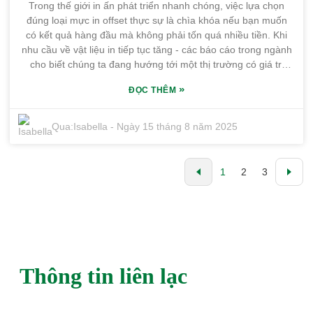
Trong thế giới in ấn phát triển nhanh chóng, việc lựa chọn
sàng cho mọi biến động trong tương lai.
đúng loại mực in offset thực sự là chìa khóa nếu bạn muốn
có kết quả hàng đầu mà không phải tốn quá nhiều tiền. Khi
nhu cầu về vật liệu in tiếp tục tăng - các báo cáo trong ngành
cho biết chúng ta đang hướng tới một thị trường có giá trị
khoảng 188,61 tỷ đô la vào năm 2025 - thì việc người mua
»
ĐỌC THÊM
nắm bắt được sự khác biệt giữa các loại mực là quan trọng
hơn bao giờ hết. Tại Guangdong Shunfeng Ink Co., Ltd.,
chúng tôi tự hào nổi bật trong bối cảnh cạnh tranh này. Cơ
Qua:
Isabella
-
Ngày 15 tháng 8 năm 2025
sở của chúng tôi, tọa lạc tại Khu công nghiệp hóa chất tinh
khiết Honghai, được trang bị hơn 10.000 mét vuông không
gian sản xuất và dễ dàng tiếp cận các tuyến đường vận
1
2
3
chuyển. Chúng tôi tập trung vào việc sản xuất Mực in Offset
chất lượng cao đáp ứng nhiều nhu cầu khác nhau. Trong thị
trường luôn thay đổi này, việc chọn đúng loại mực không chỉ
là để có được bản in đẹp; mà còn là để tăng hiệu quả và
đảm bảo mọi thứ diễn ra suôn sẻ - điều mà mọi người mua
toàn cầu nên cân nhắc.
Thông tin liên lạc