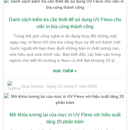
định này khó khăn như thế nào. Vị trí của chúng tôi tại Cơ sở
Công nghiệp Hóa chất Tinh khiết Honghai ở Huệ Châu mang
lại cho chúng tôi một lợi thế thực sự - chúng tôi sử dụng các
Danh sách kiểm tra cần thiết để sử dụng UV Flexo cho
cơ sở tiên tiến để tạo ra các loại mực mang lại hiệu suất
đáng kể cho các công việc in ấn chuyên biệt. Để giúp bạn,
việc in bìa cứng thành công
chúng tôi đã tổng hợp danh sách kiểm tra tiện dụng này.
Trong thế giới công nghệ in ấn đang thay đổi chóng mặt
Danh sách này bao gồm tất cả các điểm chính bạn nên cân
ngày nay, in flexo UV cho bìa cứng thực sự đã trở thành một
nhắc khi chọn Mực in UV Offset, để bạn có thể tự tin rằng
bước ngoặt khi bạn theo đuổi những bản in chất lượng cao,
mình đang đầu tư vào những sản phẩm tốt nhất cho dự án
vừa hiệu quả vừa chính xác. Bạn biết đấy, các báo cáo trong
của mình.
ngành cho biết thị trường in flexo có thể đạt khoảng 25 tỷ đô
la vào năm 2028 — một con số khổng lồ! Và phần lớn sự
»
ĐỌC THÊM
tăng trưởng đó là nhờ những đổi mới trong công nghệ UV,
đang thúc đẩy những gì các phương pháp truyền thống có
thể làm được. Tại Công ty TNHH Mực in Guangdong
Qua:
Sophia
-
Ngày 22 tháng 9 năm 2025
Shunfeng, tọa lạc tại Khu công nghiệp Hóa chất Tinh khiết
Honghai ở Quận Huiyang, chúng tôi hoàn toàn hiểu tầm
quan trọng của việc luôn dẫn đầu bằng cách áp dụng các kỹ
thuật in mới nhất để đáp ứng nhu cầu của thị trường. Nhà
Mở khóa tương lai của mực in UV Flexo với hiệu suất
máy của chúng tôi cũng không hề nhỏ — với diện tích hơn
10.000 mét vuông và nằm ở vị trí hoàn hảo để tận dụng lợi
tăng 20 phần trăm
thế về vị trí đắc địa và giao thông thuận tiện của khu vực. Khi