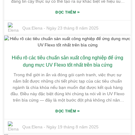
đáng tin cậy thực sự có thể tạo ra sự khác biệt về hiệu suất
quy trình in ấn của bạn—và mức độ hài lòng của khách
»
ĐỌC THÊM
hàng. Công ty TNHH Mực in Guangdong Shunfeng dễ dàng
nổi bật. Chúng tôi có trụ sở tại Khu công nghiệp Hóa chất
Tinh khiết Honghai, tọa lạc tại thị trấn Yonghu, quận Huiyang,
Qua:
Elena
-
Ngày 23 tháng 8 năm 2025
thành phố Huệ Châu, tỉnh Quảng Đông. Nhà máy rộng lớn
của chúng tôi trải dài trên 10.000 mét vuông, và nhờ vị trí
đắc địa cùng tuyến đường vận chuyển thuận tiện, chúng tôi
được trang bị hoàn hảo để cung cấp mực UV chất lượng cao.
Hiểu rõ các tiêu chuẩn sản xuất công nghiệp để ứng
Trong bài viết này, tôi sẽ chia sẻ một số điều quan trọng cần
cân nhắc khi lựa chọn nhà cung cấp mực UV—và việc hợp
dụng mực UV Flexo tốt nhất trên bìa cứng
tác với đúng nhà cung cấp có thể thực sự giúp đưa doanh
Trong thế giới in ấn và đóng gói cạnh tranh, việc thực sự
nghiệp của bạn lên một tầm cao mới.
nắm bắt được những chi tiết phức tạp của các tiêu chuẩn
ngành là chìa khóa nếu bạn muốn đạt được kết quả hàng
đầu. Điều này đặc biệt đúng khi chúng ta nói về in UV Flexo
trên bìa cứng — đây là một bước đột phá không chỉ nâng
cao chất lượng in mà còn tăng thêm độ bền và tính bền vững
»
ĐỌC THÊM
cho sản phẩm. Tại Guangdong Shunfeng Ink Co., Ltd.,
chúng tôi chuyên cung cấp mực in UV flexo chất lượng cao
được chế tạo chuyên biệt cho các ứng dụng bìa cứng. Nhờ vị
Qua:
Elena
-
Ngày 19 tháng 8 năm 2025
trí chiến lược tại Khu công nghiệp Hóa chất Tinh khiết