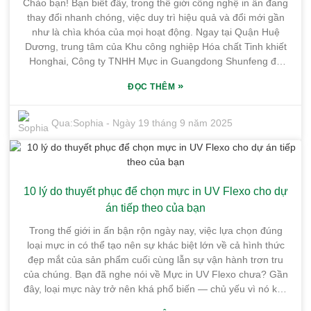
Chào bạn! Bạn biết đấy, trong thế giới công nghệ in ấn đang
xem xét danh sách kiểm tra khi sử dụng in flexo UV trên bìa
thay đổi nhanh chóng, việc duy trì hiệu quả và đổi mới gần
cứng, chúng tôi sẽ đề cập đến một số lý do chính tại sao
như là chìa khóa của mọi hoạt động. Ngay tại Quận Huệ
phương pháp này thực sự có thể thúc đẩy thành công in ấn
Dương, trung tâm của Khu công nghiệp Hóa chất Tinh khiết
của bạn — cải thiện cả chất lượng công việc và vận hành
Honghai, Công ty TNHH Mực in Guangdong Shunfeng đã
trơn tru.
thực sự dẫn đầu trong việc vượt qua giới hạn của Mực in UV
»
ĐỌC THÊM
Flexo. Nhà máy của chúng tôi khá lớn — hơn 10.000 mét
vuông — và nhờ vị trí đắc địa cùng các phương tiện giao
thông thuận tiện, chúng tôi đã sẵn sàng định hình tương lai
Qua:
Sophia
-
Ngày 19 tháng 9 năm 2025
của các giải pháp in ấn. Gần đây, chúng tôi đã đạt được một
cột mốc khá thú vị: tăng 20% ​​hiệu suất của Mực in UV Flexo.
Đây là một thành tựu to lớn, không chỉ về năng suất mà còn
về tính bền vững. Trong bài viết này, tôi sẽ hướng dẫn bạn
10 lý do thuyết phục để chọn mực in UV Flexo cho dự
qua một danh sách kiểm tra hữu ích, nêu bật các tính năng,
lợi ích chính và một số mẹo về cách triển khai những cải tiến
án tiếp theo của bạn
mới này. Vì vậy, hãy theo dõi — chúng tôi sắp khám phá
Trong thế giới in ấn bận rộn ngày nay, việc lựa chọn đúng
cách những đổi mới này có thể nâng tầm đáng kể các dự án
loại mực in có thể tạo nên sự khác biệt lớn về cả hình thức
in ấn của bạn và giúp cuộc sống của bạn dễ dàng hơn rất
đẹp mắt của sản phẩm cuối cùng lẫn sự vận hành trơn tru
nhiều.
của chúng. Bạn đã nghe nói về Mực in UV Flexo chưa? Gần
đây, loại mực này trở nên khá phổ biến — chủ yếu vì nó khô
nhanh hơn và bám dính tốt hơn nhiều lựa chọn in truyền