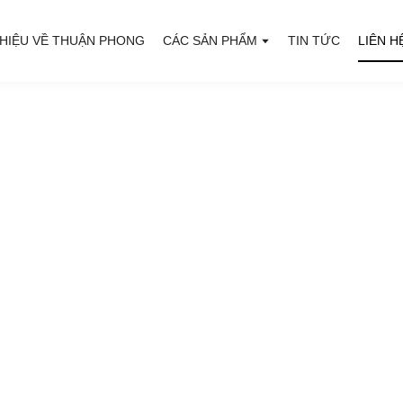
THIỆU VỀ THUẬN PHONG
CÁC SẢN PHẨM
TIN TỨC
LIÊN H
ực Shunfeng Quảng Đông
ng cao" là khái niệm cốt lõi của công ty chúng tôi.