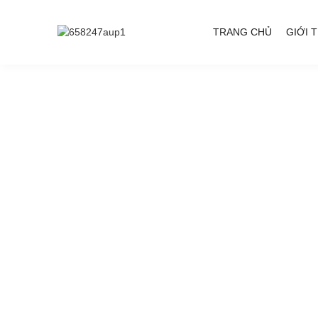
TRANG CHỦ
GIỚI 
Công ty TNHH M
"Bảo vệ môi trường, an toàn và chất lượ