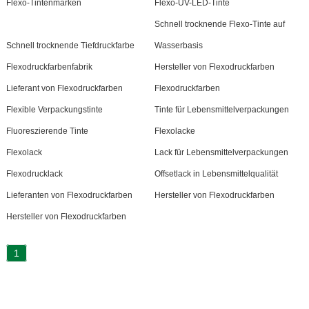
Flexo-Tintenmarken
Flexo-UV-LED-Tinte
Schnell trocknende Flexo-Tinte auf
Schnell trocknende Tiefdruckfarbe
Wasserbasis
Flexodruckfarbenfabrik
Hersteller von Flexodruckfarben
Lieferant von Flexodruckfarben
Flexodruckfarben
Flexible Verpackungstinte
Tinte für Lebensmittelverpackungen
Fluoreszierende Tinte
Flexolacke
Flexolack
Lack für Lebensmittelverpackungen
Flexodrucklack
Offsetlack in Lebensmittelqualität
Lieferanten von Flexodruckfarben
Hersteller von Flexodruckfarben
Hersteller von Flexodruckfarben
1