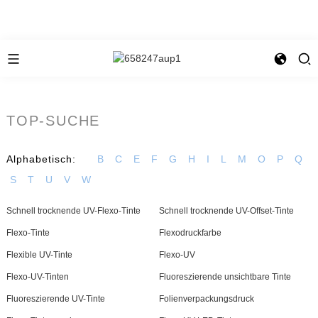
TOP-SUCHE
Alphabetisch:
B
C
E
F
G
H
I
L
M
O
P
Q
S
T
U
V
W
Schnell trocknende UV-Flexo-Tinte
Schnell trocknende UV-Offset-Tinte
Flexo-Tinte
Flexodruckfarbe
Flexible UV-Tinte
Flexo-UV
Flexo-UV-Tinten
Fluoreszierende unsichtbare Tinte
Fluoreszierende UV-Tinte
Folienverpackungsdruck