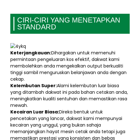
CIRI-CIRI YANG MENETAPKAN
STANDARD
Keterjangkauan:
Dihargakan untuk memenuhi
permintaan pengeluaran kos efektif, dakwat kami
membolehkan anda mengekalkan output berkualiti
tinggi sambil menguruskan belanjawan anda dengan
cekap.
Kelembutan Super:
Alami kelembutan luar biasa
yang ditambah dakwat ini pada bahan cetakan anda,
meningkatkan kualiti sentuhan dan memastikan rasa
mewah.
Kecairan Luar Biasa:
Direka bentuk untuk
pencetakan yang lancar, dakwat kami mempunyai
kecairan yang unggul, yang bukan sahaja
memanjangkan hayat mesin cetak anda tetapi juga
memastikan prestasi yang konsisten dan bebas