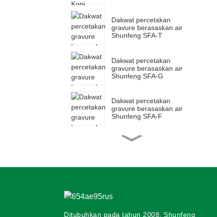
Dakwat percetakan
gravure berasaskan air
Shunfeng SFA-T
Dakwat percetakan
gravure berasaskan air
Shunfeng SFA-G
Dakwat percetakan
gravure berasaskan air
Shunfeng SFA-F
Dakwat pendarfluor
berasaskan air Shunfeng
SFY
Dakwat filem flexo
berasaskan air Shunfeng
SF-PE
Ditubuhkan pada tahun 2008, Shunfeng