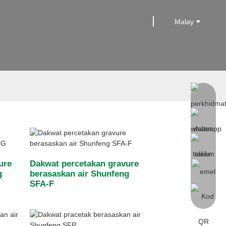
Malay
ure
Dakwat percetakan gravure
g
berasaskan air Shunfeng
SFA-F