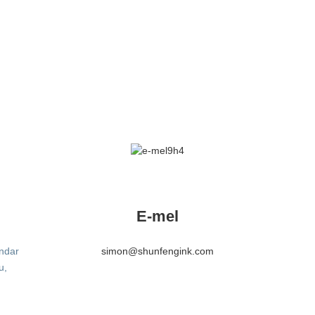
E-mel
andar
simon@shunfengink.com
u,