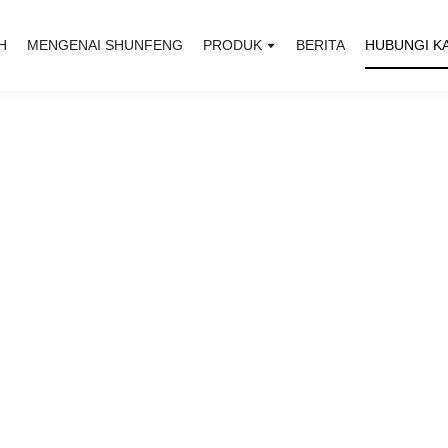
H
MENGENAI SHUNFENG
PRODUK
BERITA
HUBUNGI K
ng Ink Co., Ltd.
dan kualiti tinggi" ialah konsep teras syarikat kami.