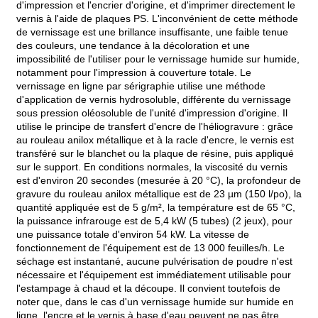
d'impression et l'encrier d'origine, et d'imprimer directement le
vernis à l'aide de plaques PS. L'inconvénient de cette méthode
de vernissage est une brillance insuffisante, une faible tenue
des couleurs, une tendance à la décoloration et une
impossibilité de l'utiliser pour le vernissage humide sur humide,
notamment pour l'impression à couverture totale. Le
vernissage en ligne par sérigraphie utilise une méthode
d'application de vernis hydrosoluble, différente du vernissage
sous pression oléosoluble de l'unité d'impression d'origine. Il
utilise le principe de transfert d'encre de l'héliogravure : grâce
au rouleau anilox métallique et à la racle d'encre, le vernis est
transféré sur le blanchet ou la plaque de résine, puis appliqué
sur le support. En conditions normales, la viscosité du vernis
est d'environ 20 secondes (mesurée à 20 °C), la profondeur de
gravure du rouleau anilox métallique est de 23 µm (150 l/po), la
quantité appliquée est de 5 g/m², la température est de 65 °C,
la puissance infrarouge est de 5,4 kW (5 tubes) (2 jeux), pour
une puissance totale d'environ 54 kW. La vitesse de
fonctionnement de l'équipement est de 13 000 feuilles/h. Le
séchage est instantané, aucune pulvérisation de poudre n'est
nécessaire et l'équipement est immédiatement utilisable pour
l'estampage à chaud et la découpe. Il convient toutefois de
noter que, dans le cas d'un vernissage humide sur humide en
ligne, l'encre et le vernis à base d'eau peuvent ne pas être