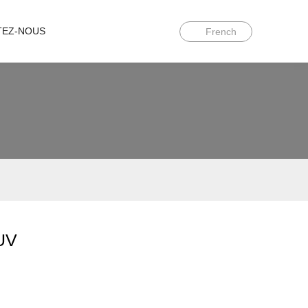
TEZ-NOUS
French
 UV