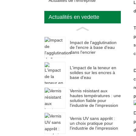
Actualités de l'entreprise
L
d
Actualités en vedette
T
p
Impact de l'agglutination
s
de l'encre à base d'eau
dans l'encrier
c
L'impact de la teneur en
D
solides sur les encres à
base d'eau
c
r
Vernis résistant aux
hautes températures : une
p
solution fiable pour
l'industrie de l'impression
D
Vernis UV sans apprêt :
p
un choix pratique pour
l'industrie de l'impression
d