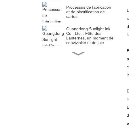
Processus de fabrication
L
et de plastification de
cartes
s
d
Guangdong Sunlight Ink
Co., Ltd. : Fête des
l
Lanternes, un moment de
convivialité et de joie
E
Guangdong Sunlight Ink
Co., Ltd. : un début
p
prospère, un nouveau
parcours
c
i
Guangdong Sunlight Ink
Co., Ltd. : une nouvelle
année, un nouveau
voyage
E
l
Guangdong Sunlight Ink
E
Co., Ltd. : À minuit, un
nouveau voyage
d
e
Guangdong Sunlight Ink