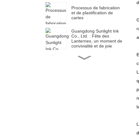
d
Processus de fabrication
et de plastification de
cartes
G
r
Guangdong Sunlight Ink
Co., Ltd. : Fête des
a
Lanternes, un moment de
convivialité et de joie
E
Guangdong Sunlight Ink
Co., Ltd. : un début
c
prospère, un nouveau
parcours
L
q
Guangdong Sunlight Ink
Co., Ltd. : une nouvelle
p
année, un nouveau
voyage
n
l
Guangdong Sunlight Ink
Co., Ltd. : À minuit, un
nouveau voyage
L
d
Guangdong Sunlight Ink