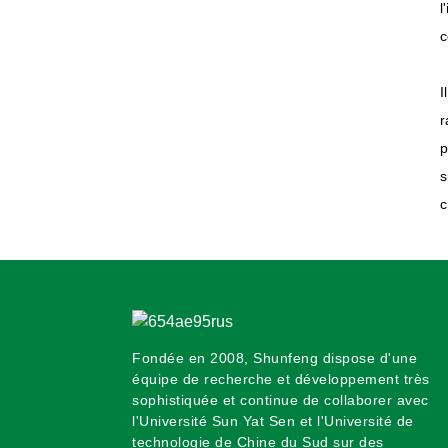
l
Co., Ltd. : Chaleur pour le
réveillon du Nouvel An
c
I
r
p
s
c
Fondée en 2008, Shunfeng dispose d'une
équipe de recherche et développement très
sophistiquée et continue de collaborer avec
l'Université Sun Yat Sen et l'Université de
technologie de Chine du Sud sur des