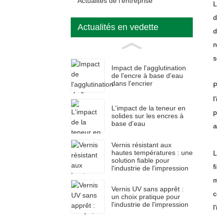
Actualités de l'entreprise
L
d
Actualités en vedette
d
n
s
Impact de l'agglutination
de l'encre à base d'eau
dans l'encrier
P
l
L'impact de la teneur en
p
solides sur les encres à
base d'eau
a
Vernis résistant aux
hautes températures : une
L
solution fiable pour
f
l'industrie de l'impression
m
Vernis UV sans apprêt :
c
un choix pratique pour
l'industrie de l'impression
l