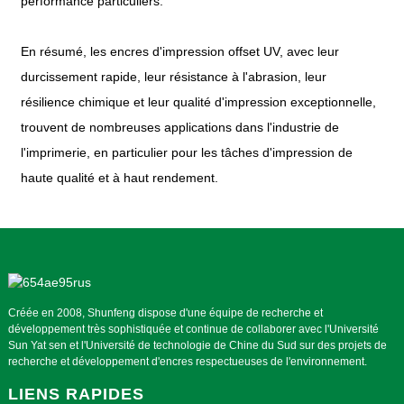
performance particuliers.
En résumé, les encres d'impression offset UV, avec leur
durcissement rapide, leur résistance à l'abrasion, leur
résilience chimique et leur qualité d'impression exceptionnelle,
trouvent de nombreuses applications dans l'industrie de
l'imprimerie, en particulier pour les tâches d'impression de
haute qualité et à haut rendement.
Créée en 2008, Shunfeng dispose d'une équipe de recherche et
développement très sophistiquée et continue de collaborer avec l'Université
Sun Yat sen et l'Université de technologie de Chine du Sud sur des projets de
recherche et développement d'encres respectueuses de l'environnement.
LIENS RAPIDES