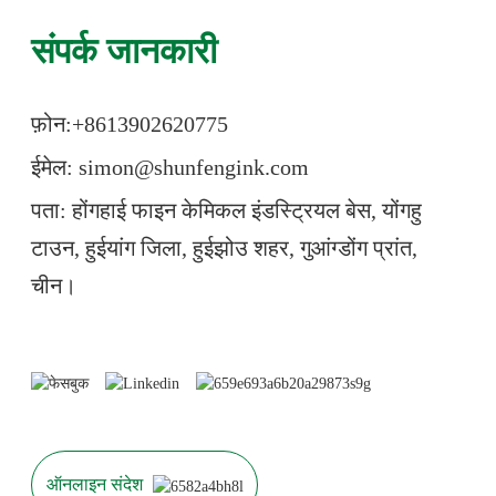
संपर्क जानकारी
फ़ोन:+86
13902620775
ईमेल: simon@shunfengink.com
पता: होंगहाई फाइन केमिकल इंडस्ट्रियल बेस, योंगहु
टाउन, हुईयांग जिला, हुईझोउ शहर, गुआंग्डोंग प्रांत,
चीन।
ऑनलाइन संदेश