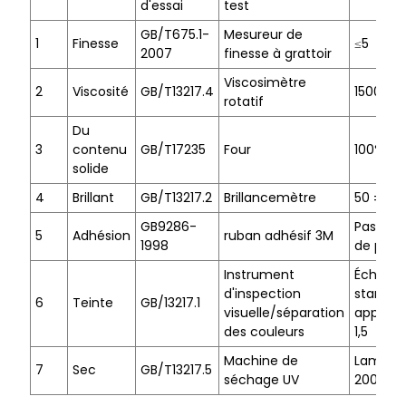
d'essai
test
GB/T675.1-
Mesureur de
1
Finesse
≤5
2007
finesse à grattoir
Viscosimètre
2
Viscosité
GB/T13217.4
1500-20
rotatif
Du
3
contenu
GB/T17235
Four
100%-9
solide
4
Brillant
GB/T13217.2
Brillancemètre
50 ± 5
GB9286-
Pas de 
5
Adhésion
ruban adhésif 3M
1998
de poils
Instrument
Échantil
d'inspection
standar
6
Teinte
GB/13217.1
visuelle/séparation
approxi
des couleurs
1,5
Machine de
Lampe
7
Sec
GB/T13217.5
séchage UV
2000W/