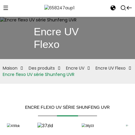
Encre UV
Flexo
e
Maison
Des produits
Encre UV
Encre UV Flexo
Encre flexo UV série Shunfeng UVR
ENCRE FLEXO UV SÉRIE SHUNFENG UVR