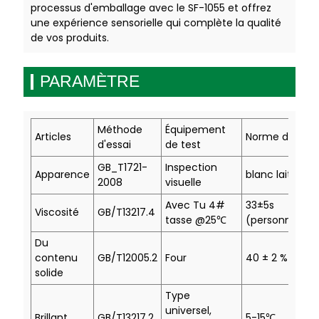
processus d'emballage avec le SF-1055 et offrez
une expérience sensorielle qui complète la qualité
de vos produits.
PARAMÈTRE
Méthode
Équipement
Articles
Norme d'essai
d'essai
de test
GB_T1721-
Inspection
Apparence
blanc laiteux
2008
visuelle
Avec Tu 4#
33
±
5s
Viscosité
GB/T13217.4
tasse @25
℃
(personnaliser
Du
contenu
GB/T12005.2
Four
40 ± 2 %
solide
Type
universel,
Brillant
GB/T13217.2
5-15
℃