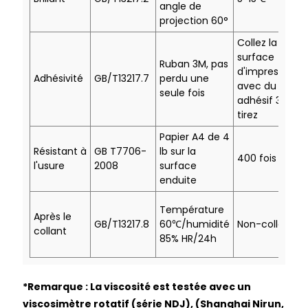
angle de
projection 60
°
Collez la
surface
Ruban 3M, pas
d'impression
Adhésivité
GB/T13217.7
perdu une
avec du ruban
seule fois
adhésif 3M et
tirez
Papier A4 de 4
Résistant à
GB T7706-
lb sur la
400 fois
l'usure
2008
surface
enduite
Température
Après le
GB/T13217.8
60
℃
/humidité
Non-collant
collant
85% HR/24h
*Remarque : La viscosité est testée avec un
viscosimètre rotatif (série NDJ), (Shanghai Nirun,