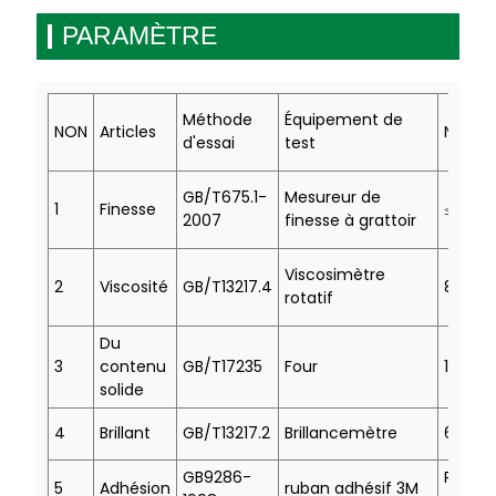
PARAMÈTRE
Méthode
Équipement de
NON
Articles
Norme 
d'essai
test
GB/T675.1-
Mesureur de
1
Finesse
≤5
2007
finesse à grattoir
Viscosimètre
2
Viscosité
GB/T13217.4
8-12
rotatif
Du
3
contenu
GB/T17235
Four
100%-
solide
4
Brillant
GB/T13217.2
Brillancemètre
65±5
GB9286-
Pas de
5
Adhésion
ruban adhésif 3M