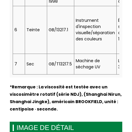
1998
de poil
Instrument
Échant
d'inspection
stand
6
Teinte
GB/13217.1
visuelle/séparation
approx
des couleurs
1,5
Machine de
Lamp
7
Sec
GB/T13217.5
séchage UV
3000
*Remarque : La viscosité est testée avec un
viscosimètre rotatif (série NDJ), (Shanghai Nirun,
Shanghai Jingke), américain BROOKFIELD, unité :
centipoise · seconde.
IMAGE DE DÉTAIL