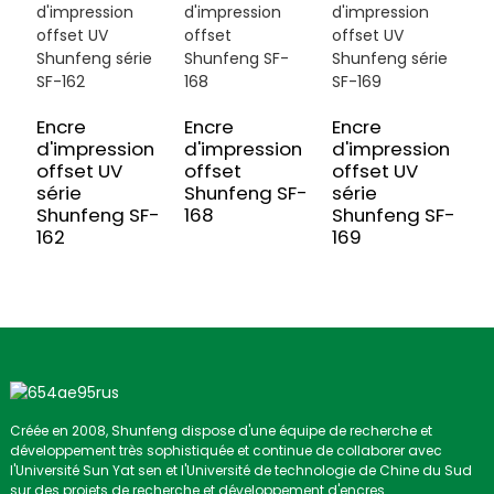
Encre
Encre
Encre
E
d'impression
d'impression
d'impression
d
offset UV
offset
offset UV
o
série
Shunfeng SF-
série
s
Shunfeng SF-
168
Shunfeng SF-
S
162
169
1
Créée en 2008, Shunfeng dispose d'une équipe de recherche et
développement très sophistiquée et continue de collaborer avec
l'Université Sun Yat sen et l'Université de technologie de Chine du Sud
sur des projets de recherche et développement d'encres