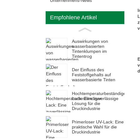
Unternehmens-News
I
L
Empfohlene Artikel
z
v
Auswirkungen von
wasserbasierten
Tintenklumpen im
Tintentrog
E
v
Der Einfluss des
d
Feststoffgehalts auf
wasserbasierte Tinten
Hochtemperaturbeständiger
Lack: Eine zuverlässige
Lösung für die
Druckindustrie
Primerloser UV-Lack: Eine
praktische Wahl für die
Druckindustrie