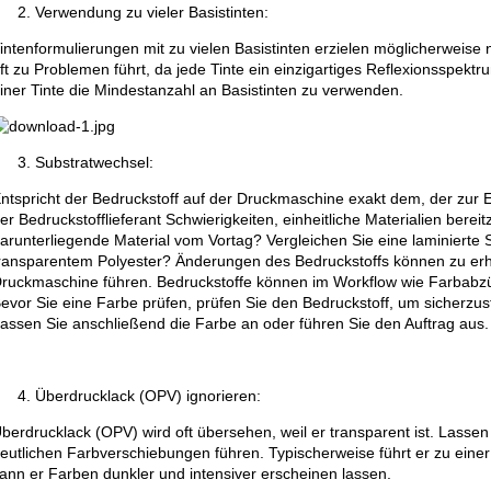
Verwendung zu vieler Basistinten:
intenformulierungen mit zu vielen Basistinten erzielen möglicherweise
ft zu Problemen führt, da jede Tinte ein einzigartiges Reflexionsspektr
iner Tinte die Mindestanzahl an Basistinten zu verwenden.
Substratwechsel:
ntspricht der Bedruckstoff auf der Druckmaschine exakt dem, der zur
er Bedruckstofflieferant Schwierigkeiten, einheitliche Materialien berei
arunterliegende Material vom Vortag? Vergleichen Sie eine laminierte S
ransparentem Polyester? Änderungen des Bedruckstoffs können zu er
ruckmaschine führen. Bedruckstoffe können im Workflow wie Farbabzü
evor Sie eine Farbe prüfen, prüfen Sie den Bedruckstoff, um sicherzuste
assen Sie anschließend die Farbe an oder führen Sie den Auftrag aus.
Überdrucklack (OPV) ignorieren:
berdrucklack (OPV) wird oft übersehen, weil er transparent ist. Lasse
eutlichen Farbverschiebungen führen. Typischerweise führt er zu ein
ann er Farben dunkler und intensiver erscheinen lassen.