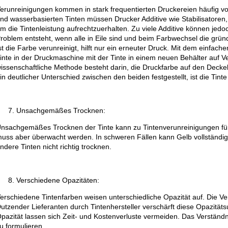
erunreinigungen kommen in stark frequentierten Druckereien häufig vo
nd wasserbasierten Tinten müssen Drucker Additive wie Stabilisatoren
m die Tintenleistung aufrechtzuerhalten. Zu viele Additive können jedoc
roblem entsteht, wenn alle in Eile sind und beim Farbwechsel die grü
st die Farbe verunreinigt, hilft nur ein erneuter Druck. Mit dem einfach
inte in der Druckmaschine mit der Tinte in einem neuen Behälter auf 
issenschaftliche Methode besteht darin, die Druckfarbe auf den Deckel 
in deutlicher Unterschied zwischen den beiden festgestellt, ist die Tinte
Unsachgemäßes Trocknen:
nsachgemäßes Trocknen der Tinte kann zu Tintenverunreinigungen füh
uss aber überwacht werden. In schweren Fällen kann Gelb vollständi
ndere Tinten nicht richtig trocknen.
Verschiedene Opazitäten:
erschiedene Tintenfarben weisen unterschiedliche Opazität auf. Die
utzender Lieferanten durch Tintenhersteller verschärft diese Opazität
pazität lassen sich Zeit- und Kostenverluste vermeiden. Das Verständn
u formulieren.