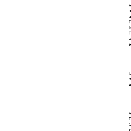
V
u
u
P
I
T
w
e
U
m
a
V
D
O
z