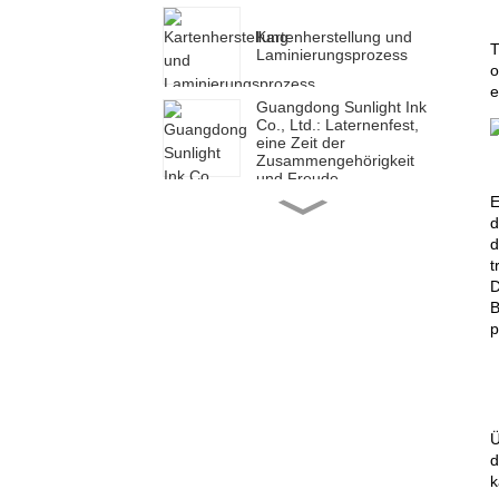
Kartenherstellung und
T
Laminierungsprozess
o
e
Guangdong Sunlight Ink
Co., Ltd.: Laternenfest,
eine Zeit der
Zusammengehörigkeit
und Freude
E
Guangdong Sunlight Ink
d
Co., Ltd.: Ein erfolgreicher
d
Start, eine neue Reise
t
D
Guangdong Sunlight Ink
B
Co., Ltd.: Ein neues Jahr,
p
eine neue Reise
Guangdong Sunlight Ink
Co., Ltd.: Um Mitternacht
beginnt eine neue Reise
Ü
d
k
Guangdong Sunlight Ink