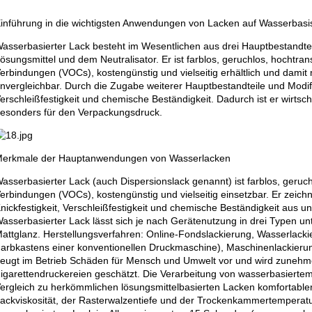
inführung in die wichtigsten Anwendungen von Lacken auf Wasserbasi
asserbasierter Lack besteht im Wesentlichen aus drei Hauptbestandte
ösungsmittel und dem Neutralisator. Er ist farblos, geruchlos, hochtrans
erbindungen (VOCs), kostengünstig und vielseitig erhältlich und damit
nvergleichbar. Durch die Zugabe weiterer Hauptbestandteile und Modif
erschleißfestigkeit und chemische Beständigkeit. Dadurch ist er wirtsch
esonders für den Verpackungsdruck.
erkmale der Hauptanwendungen von Wasserlacken
asserbasierter Lack (auch Dispersionslack genannt) ist farblos, geruch
erbindungen (VOCs), kostengünstig und vielseitig einsetzbar. Er zeich
nickfestigkeit, Verschleißfestigkeit und chemische Beständigkeit aus un
asserbasierter Lack lässt sich je nach Gerätenutzung in drei Typen un
attglanz. Herstellungsverfahren: Online-Fondslackierung, Wasserlac
arbkastens einer konventionellen Druckmaschine), Maschinenlackierun
eugt im Betrieb Schäden für Mensch und Umwelt vor und wird zunehm
igarettendruckereien geschätzt. Die Verarbeitung von wasserbasiertem
ergleich zu herkömmlichen lösungsmittelbasierten Lacken komfortabler
ackviskosität, der Rasterwalzentiefe und der Trockenkammertemperatu