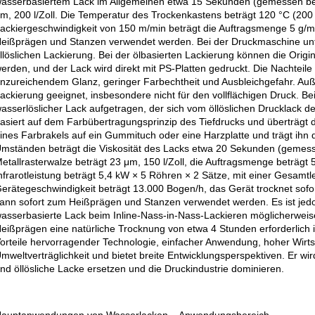
asserbasiertem Lack im Allgemeinen etwa 15 Sekunden (gemessen bei 
m, 200 l/Zoll. Die Temperatur des Trockenkastens beträgt 120 °C (200
ackiergeschwindigkeit von 150 m/min beträgt die Auftragsmenge 5 g/m²
eißprägen und Stanzen verwendet werden. Bei der Druckmaschine unt
llöslichen Lackierung. Bei der ölbasierten Lackierung können die Orig
erden, und der Lack wird direkt mit PS-Platten gedruckt. Die Nachteil
nzureichendem Glanz, geringer Farbechtheit und Ausbleichgefahr. Außer
ackierung geeignet, insbesondere nicht für den vollflächigen Druck. Be
asserlöslicher Lack aufgetragen, der sich vom öllöslichen Drucklack de
asiert auf dem Farbübertragungsprinzip des Tiefdrucks und überträgt d
ines Farbrakels auf ein Gummituch oder eine Harzplatte und trägt ihn 
mständen beträgt die Viskosität des Lacks etwa 20 Sekunden (gemesse
etallrasterwalze beträgt 23 μm, 150 l/Zoll, die Auftragsmenge beträgt 
nfrarotleistung beträgt 5,4 kW × 5 Röhren × 2 Sätze, mit einer Gesamtl
erätegeschwindigkeit beträgt 13.000 Bogen/h, das Gerät trocknet sofort
ann sofort zum Heißprägen und Stanzen verwendet werden. Es ist jedo
asserbasierte Lack beim Inline-Nass-in-Nass-Lackieren möglicherweise
eißprägen eine natürliche Trocknung von etwa 4 Stunden erforderlich is
orteile hervorragender Technologie, einfacher Anwendung, hoher Wirtsch
mweltverträglichkeit und bietet breite Entwicklungsperspektiven. Er wird
nd öllösliche Lacke ersetzen und die Druckindustrie dominieren.