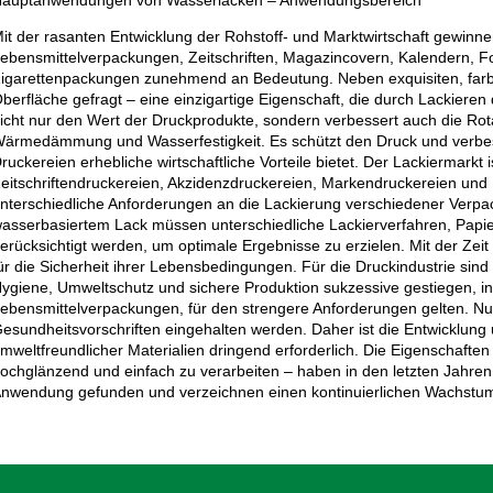
auptanwendungen von Wasserlacken – Anwendungsbereich
it der rasanten Entwicklung der Rohstoff- und Marktwirtschaft gewinn
ebensmittelverpackungen, Zeitschriften, Magazincovern, Kalendern,
igarettenpackungen zunehmend an Bedeutung. Neben exquisiten, farbe
berfläche gefragt – eine einzigartige Eigenschaft, die durch Lackieren
icht nur den Wert der Druckprodukte, sondern verbessert auch die Rota
ärmedämmung und Wasserfestigkeit. Es schützt den Druck und verbes
ruckereien erhebliche wirtschaftliche Vorteile bietet. Der Lackiermarkt i
eitschriftendruckereien, Akzidenzdruckereien, Markendruckereien und 
nterschiedliche Anforderungen an die Lackierung verschiedener Verp
asserbasiertem Lack müssen unterschiedliche Lackierverfahren, Papier
erücksichtigt werden, um optimale Ergebnisse zu erzielen. Mit der Ze
ür die Sicherheit ihrer Lebensbedingungen. Für die Druckindustrie sin
ygiene, Umweltschutz und sichere Produktion sukzessive gestiegen, i
ebensmittelverpackungen, für den strengere Anforderungen gelten. Nu
esundheitsvorschriften eingehalten werden. Daher ist die Entwicklung
mweltfreundlicher Materialien dringend erforderlich. Die Eigenschaften
ochglänzend und einfach zu verarbeiten – haben in den letzten Jahren 
nwendung gefunden und verzeichnen einen kontinuierlichen Wachstum