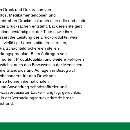
en Druck und Dekoration von
 Fotos, Medikamentendosen und
nfrohen Drucken ist auch eine edle und glatte
 der Drucksachen entsteht. Lackieren steigert
tionsbeständigkeit der Tinte sowie ihre
sert die Leistung der Druckprodukte, was
st vielfältig: Lebensmitteldruckereien,
Faltschachteldruckereien stellen
ackungsprodukte. Beim Auftragen von
sorten, Produktqualität und weitere Faktoren
it wächst auch das Bewusstsein der Menschen
d die Standards und Auflagen in Bezug auf
nsbesondere für den Druck von
r so können die nationalen
 und Anwendung schadstofffreier und
 wasserbasierter Lacke – ungiftig, geruchlos,
in der Verpackungsdruckindustrie breite
strend.