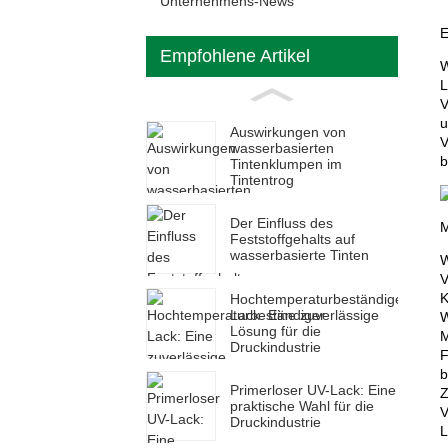
Unternehmens-News
E
Empfohlene Artikel
W
L
V
u
Auswirkungen von
V
wasserbasierten
b
Tintenklumpen im
Tintentrog
Der Einfluss des
M
Feststoffgehalts auf
wasserbasierte Tinten
W
V
K
Hochtemperaturbeständiger
Lack: Eine zuverlässige
W
Lösung für die
M
Druckindustrie
F
b
Primerloser UV-Lack: Eine
Z
praktische Wahl für die
V
Druckindustrie
L