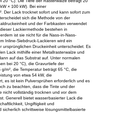
20 °C). Die Tiefe der Rasterwalze beträgt 20
 kW × 100 kW). Bei einer
. Der Lack trocknet sofort und kann sofort zum
erscheidet sich die Methode von der
inaldruckeinheit und der Farbkasten verwendet
e dieser Lackiermethode bestehen in
dem ist sie nicht für die Nass-in-Nass-
im Inline-Siebdruck-Lackieren wird ein
r ursprünglichen Druckeinheit unterscheidet. Es
en Lack mithilfe einer Metallrasterwalze und
dann auf das Substrat auf. Unter normalen
n bei 20 °C), die Gravurtiefe der
5 g/m², die Temperatur beträgt 65 °C, die
eistung von etwa 54 kW, die
, es ist kein Pulversprühen erforderlich und es
ch zu beachten, dass die Tinte und der
 nicht vollständig trocknen und vor dem
t. Generell bietet wasserbasierter Lack die
aftlichkeit, Ungiftigkeit und
 sicherlich schrittweise lösungsmittelbasierte