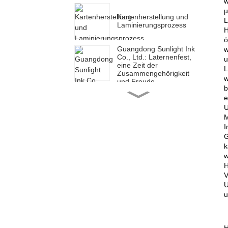
w
µ
Kartenherstellung und
L
Laminierungsprozess
H
ö
Guangdong Sunlight Ink
w
Co., Ltd.: Laternenfest,
u
eine Zeit der
L
Zusammengehörigkeit
w
und Freude
b
Guangdong Sunlight Ink
e
Co., Ltd.: Ein erfolgreicher
U
Start, eine neue Reise
M
I
G
Guangdong Sunlight Ink
k
Co., Ltd.: Ein neues Jahr,
w
eine neue Reise
H
V
Guangdong Sunlight Ink
U
Co., Ltd.: Um Mitternacht
u
beginnt eine neue Reise
Guangdong Sunlight Ink