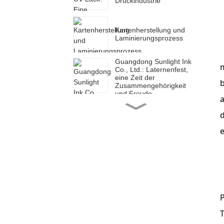
Druckindustrie
Kartenherstellung und
Laminierungsprozess
Guangdong Sunlight Ink
m
Co., Ltd.: Laternenfest,
eine Zeit der
Zusammengehörigkeit
und Freude
a
Guangdong Sunlight Ink
d
Co., Ltd.: Ein erfolgreicher
Start, eine neue Reise
e
Guangdong Sunlight Ink
Co., Ltd.: Ein neues Jahr,
eine neue Reise
Guangdong Sunlight Ink
P
Co., Ltd.: Um Mitternacht
beginnt eine neue Reise