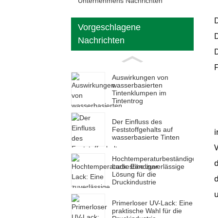
Unternehmens Nachrichten
D
Vorgeschlagene
D
Nachrichten
D
F
Auswirkungen von
wasserbasierten
Tintenklumpen im
Tintentrog
Der Einfluss des
Feststoffgehalts auf
i
wasserbasierte Tinten
V
Hochtemperaturbeständiger
d
Lack: Eine zuverlässige
Lösung für die
Druckindustrie
Primerloser UV-Lack: Eine
praktische Wahl für die