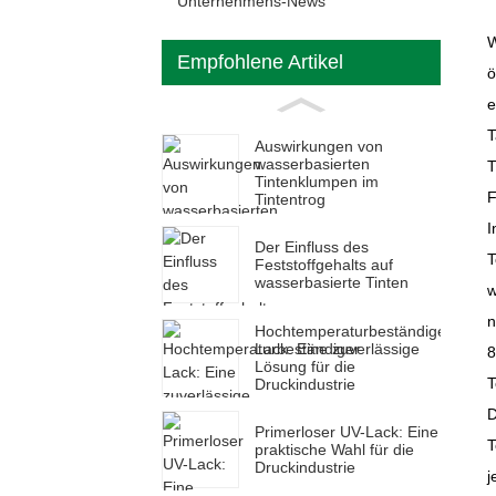
Unternehmens-News
W
Empfohlene Artikel
ö
e
T
Auswirkungen von
wasserbasierten
T
Tintenklumpen im
F
Tintentrog
I
Der Einfluss des
T
Feststoffgehalts auf
wasserbasierte Tinten
w
n
Hochtemperaturbeständiger
Lack: Eine zuverlässige
8
Lösung für die
T
Druckindustrie
D
Primerloser UV-Lack: Eine
T
praktische Wahl für die
Druckindustrie
j