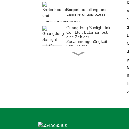
K
Kartenherstellung und
V
Laminierungsprozess
S
d
Guangdong Sunlight Ink
Co., Ltd.: Laternenfest,
D
eine Zeit der
Zusammengehörigkeit
O
und Freude
d
Guangdong Sunlight Ink
p
Co., Ltd.: Ein erfolgreicher
Start, eine neue Reise
M
B
Guangdong Sunlight Ink
l
Co., Ltd.: Ein neues Jahr,
eine neue Reise
v
Guangdong Sunlight Ink
Co., Ltd.: Um Mitternacht
beginnt eine neue Reise
Guangdong Sunlight Ink