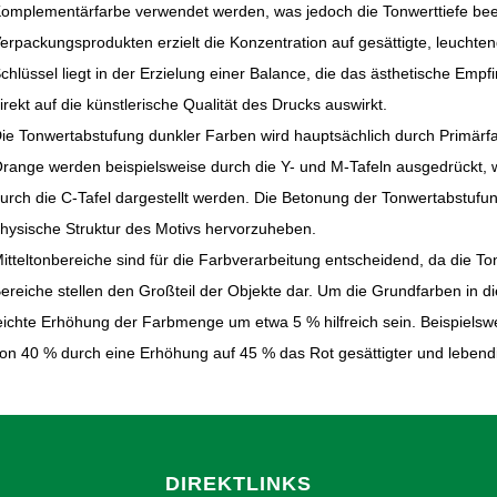
omplementärfarbe verwendet werden, was jedoch die Tonwerttiefe beein
erpackungsprodukten erzielt die Konzentration auf gesättigte, leuchten
chlüssel liegt in der Erzielung einer Balance, die das ästhetische Emp
irekt auf die künstlerische Qualität des Drucks auswirkt.
ie Tonwertabstufung dunkler Farben wird hauptsächlich durch Primärfa
range werden beispielsweise durch die Y- und M-Tafeln ausgedrückt,
urch die C-Tafel dargestellt werden. Die Betonung der Tonwertabstufung
hysische Struktur des Motivs hervorzuheben.
itteltonbereiche sind für die Farbverarbeitung entscheidend, da die 
ereiche stellen den Großteil der Objekte dar. Um die Grundfarben in d
eichte Erhöhung der Farbmenge um etwa 5 % hilfreich sein. Beispielswe
on 40 % durch eine Erhöhung auf 45 % das Rot gesättigter und leben
DIREKTLINKS