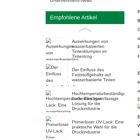
Unternehmens-News
P
Empfohlene Artikel
B
O
u
Auswirkungen von
wasserbasierten
F
Tintenklumpen im
z
Tintentrog
Der Einfluss des
E
Feststoffgehalts auf
wasserbasierte Tinten
e
u
Hochtemperaturbeständiger
Lack: Eine zuverlässige
D
Lösung für die
Druckindustrie
E
Primerloser UV-Lack: Eine
W
praktische Wahl für die
Druckindustrie
k