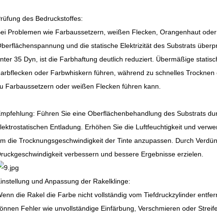
rüfung des Bedruckstoffes:
ei Problemen wie Farbaussetzern, weißen Flecken, Orangenhaut oder s
berflächenspannung und die statische Elektrizität des Substrats über
nter 35 Dyn, ist die Farbhaftung deutlich reduziert. Übermäßige statisc
arbflecken oder Farbwhiskern führen, während zu schnelles Trocknen 
u Farbaussetzern oder weißen Flecken führen kann.
mpfehlung: Führen Sie eine Oberflächenbehandlung des Substrats durch
lektrostatischen Entladung. Erhöhen Sie die Luftfeuchtigkeit und ver
m die Trocknungsgeschwindigkeit der Tinte anzupassen. Durch Verdün
ruckgeschwindigkeit verbessern und bessere Ergebnisse erzielen.
instellung und Anpassung der Rakelklinge:
enn die Rakel die Farbe nicht vollständig vom Tiefdruckzylinder entfer
önnen Fehler wie unvollständige Einfärbung, Verschmieren oder Streif