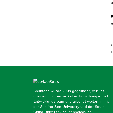
Co., Ltd.: Wärme an
u
Silvester
E
m
U
F
Shunfeng wurde 2008 gegründet, verfügt
über ein hochentwickeltes Forschungs- und
Entwicklungsteam und arbeitet weiterhin mit
der Sun Yat Sen University und der South
China University of Technology an