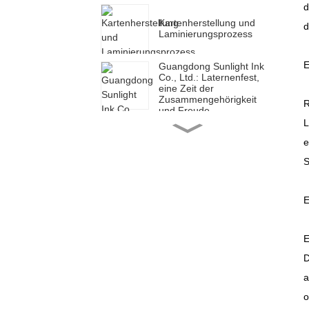
d
Kartenherstellung und
d
Laminierungsprozess
E
Guangdong Sunlight Ink
Co., Ltd.: Laternenfest,
eine Zeit der
Zusammengehörigkeit
R
und Freude
L
Guangdong Sunlight Ink
e
Co., Ltd.: Ein erfolgreicher
Start, eine neue Reise
S
Guangdong Sunlight Ink
E
Co., Ltd.: Ein neues Jahr,
eine neue Reise
E
Guangdong Sunlight Ink
D
Co., Ltd.: Um Mitternacht
beginnt eine neue Reise
a
o
Guangdong Sunlight Ink