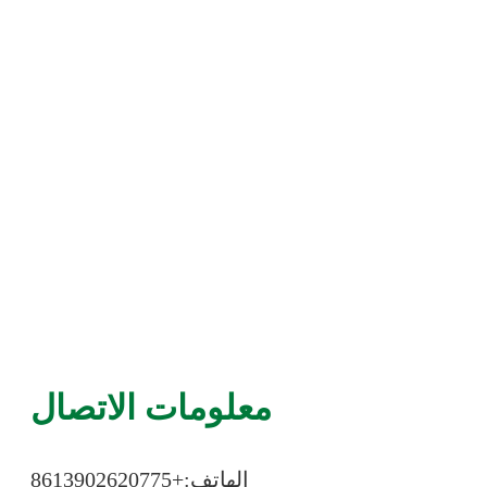
معلومات الاتصال
الهاتف:+86
13902620775