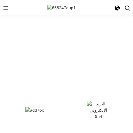
شركة قوانغدونغ شونفنغ
للحبر المحدودة
"حماية البيئة والسلامة والجودة العالية" هو المفهوم الأساسي لشركتنا.