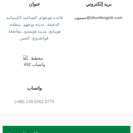
بريد إلكتروني
عنوان
سيمون@shunfengink.com
قاعدة هونغهاي الصناعية الكيميائية
الدقيقة، مدينة يونغهو، منطقة
هوييانغ، مدينة هويتشو، مقاطعة
قوانغدونغ، الصين.
واتساب
(+86) 139 0262 0775