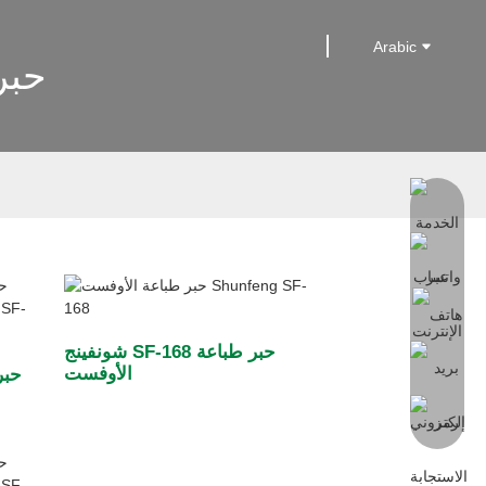
Arabic
حبر
شونفينج SF-168 حبر طباعة
الأوفست
حبر