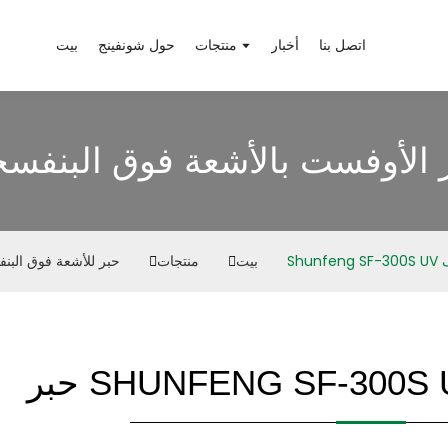
اتصل بنا
أخبار
منتجات
حول شونفينج
بيت
 الأوفست بالأشعة فوق البنفسج
يف
بيت
منتجات
حبر للأشعة فوق البن