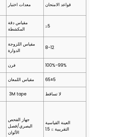
قواعد الامتحان
معدات اختبار
مقياس دقة
≥5
المكشطة
مقياس اللزوجة
8-12
الدوارة
100%-99%
فرن
65±5
مقياس اللمعان
لا تساقط
3M tape
جهاز الفحص
العينة القياسية
البصري/فصل
التقريبية ≥ 1.5
الألوان