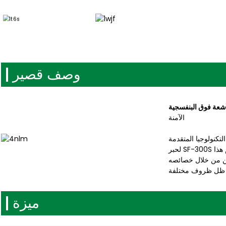
وصف قصير
الآمنة
تكنولوجيا المتقدمة
لحبر SF-300S المضاد للتزييف بالأشعة فوق البنفسجية. تم تصميم هذا
كين من خلال خصائصه
ميزة