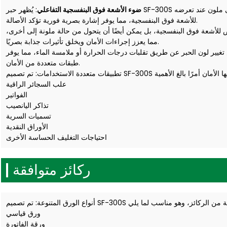
ضوء الأشعة فوق البنفسجية التفاعلي
: يُظهر حبر SF-300S قدرة ملحوظة على التحول من عديم اللون إلى ملون عند تعرضه
للأشعة فوق البنفسجية، مما يوفر إشارة بصرية فورية تؤكد الأصالة.
رض للأشعة فوق البنفسجية، بل يمكن أيضًا أن يتحول من حالة ملونة إلى أخرى،
مما يعزز إجراءات الأمان ويخلق تأثيرات جذابة بصريًا.
يير لون الحبر عن طريق تقلبات درجات الحرارة أو ملامسة الماء، مما يوفر
طبقات متعددة من الأمان.
علب السجائر الراقية
الفواتير
تذاكر اليانصيب
تسميات السرية
الأوراق النقدية
احتياجات التغليف الحساسة الأخرى
ركائز متوافقة
ورق قياسي
ورقة الفاتورة