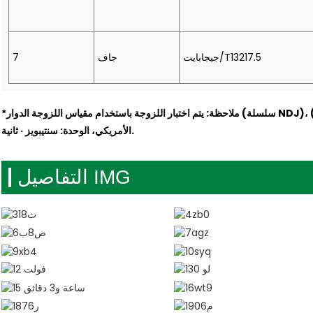
جيجابايت/T13217.5
جاف
7
*ملاحظة: يتم اختبار اللزوجة باستخدام مقياس اللزوجة الدوار (سلسلة NDJ)، (شنغهاي نيرون، شنغهاي جينجكي)، بروكفيلد
الأمريكي، الوحدة: سنتيبويز · ثانية.
التفاصيل IMG