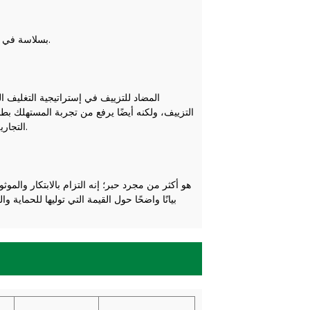
ويضمن التوافق مع هذه المواد إمكانية دمج SF-300S بسلاسة في عمليات الطباعة الحالية.
التزييف، ولكنه أيضًا يرفع من تجربة المستهلك بطبيع
التجارية التي تقدر الأصالة وترغب في الحفاظ على مستوى عالٍ من الثقة مع عملائها.
بيانًا واضحًا حول القيمة التي توليها للحماية