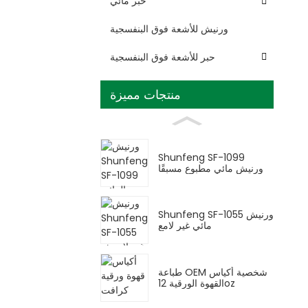
حبر مائي
ورنيش للأشعة فوق البنفسجية
حبر للأشعة فوق البنفسجية
منتجات مميزة
Shunfeng SF-1099
ورنيش مائي مطبوع مسبقًا
Shunfeng SF-1055 ورنيش
مائي غير لامع
طباعة OEM شخصية أكياس
القهوة الورقية 12oz