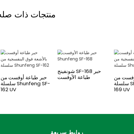
منتجات ذات صله
شونفينج SF-168 حبر
طباعة الأوفست
وفست من
حبر طباعة أوفست من
سلسلة Shunfeng SF-
سلسلة Shunfeng SF-
162 UV
169 UV
روابط سريعة