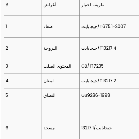
طريقة اختبار
أغراض
لا
جيجابايت/T675.1-2007
صفاء
1
جيجابايت/T13217.4
اللزوجة
2
GB/T17235
المحتوى الصلب
3
جيجابايت/T13217.2
لمعان
4
GB9286-1998
التصاق
5
جيجابايت/13217.1
مسحة
6