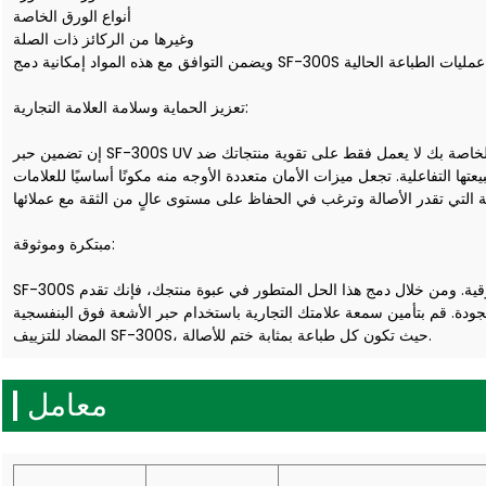
أنواع الورق الخاصة
وغيرها من الركائز ذات الصلة
تعزيز الحماية وسلامة العلامة التجارية:
إن تضمين حبر SF-300S UV المضاد للتزييف في إستراتيجية التغليف الخاصة بك لا يعمل فقط على تقوية منتجاتك ضد
تها التفاعلية. تجعل ميزات الأمان متعددة الأوجه منه مكونًا أساسيًا للعلامات
مبتكرة وموثوقة:
SF-300S هو أكثر من مجرد حبر؛ إنه التزام بالابتكار والموثوقية. ومن خلال دمج هذا الحل المتطور في عبوة منتجك، فإنك تقدم
 والجودة. قم بتأمين سمعة علامتك التجارية باستخدام حبر الأشعة فوق البنفسجية
المضاد للتزييف SF-300S، حيث تكون كل طباعة بمثابة ختم للأصالة.
معامل