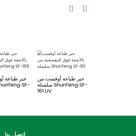
حبر طباعة أوفست من
حبر طباعة أ
سلسلة Shunfeng SF-
161 UV
اتصل بنا