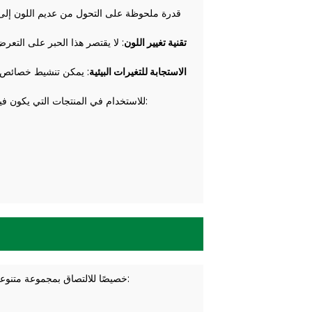
تقنية تغيير اللون
: لا يقتصر هذا الحبر على التع
الاستجابة للتغيرات البيئية
: يمكن تنشيط خصائص تغ
تطبيقات متعددة الاستخدامات: تم تصميم SF-300S للاستخدام في المنتجات التي يكون فيها الأمان أمرًا بالغ الأهمية:
أنواع الورق المتنوعة: تم تصميم SF-300S خصيصًا للالتصاق بمجموعة متنوعة من الركائز، وهو مناسب لما يلي: