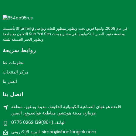
تأسست Shunfeng في عام 2008، ولديها فريق بحث وتطوير متطور للغاية وتواصل
التعاون مع جامعة Sun Yat Sen وجامعة جنوب الصين للتكنولوجيا في مشاريع بحث
وتطوير الحبر الصديقة للبيئة.
روابط سريعة
معلومات عنا
مركز المنتجات
اتصل بنا
اتصل بنا
قاعدة هونغهاي الصناعية الكيميائية الدقيقة، مدينة يونغهو، منطقة
هوييانغ، مدينة هويتشو، مقاطعة قوانغدونغ، الصين.
الهاتف:(+86)139 0262 0775
البريد الإلكتروني: simon@shunfengink.com