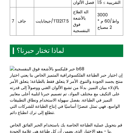
التقريبية ≥ 1.5
فصل الألوان
الة العلاج
3000
بالأشعة
واط/60 م *
جيجابايت/T13217.5
جاف
7
فوق
2 مصباح
البنفسجية
لماذا تختار حبرنا؟
إن اختيار حبر الطباعة الفلكسوغرافية المتميز الخاص بنا يعني اختيار
منتج يجسد الجودة والتنوع. الأمر لا يتعلق فقط بالطباعة؛ يتعلق الأمر
بالإدلاء ببيان التميز. بدءًا من تشبع الألوان الغني ووصولاً إلى قدرته
على التكيف مع مختلف المواد، تم تصميم حبرنا لتلبية أعلى معايير
التميز في الطباعة. بفضل سهولة الاستخدام ونطاق التطبيقات
الواسع، فهي تمثل عنصرًا أساسيًا في إنتاج الطباعة للشركات التي
تتطلع إلى ترك انطباع دائم.
قم بتحويل عملية الطباعة الخاصة بك باستخدام الحبر الفائق الخاص
بنا - وهو الاختيار الذي يضمن أن كل طباعة هي علامة الجودة.