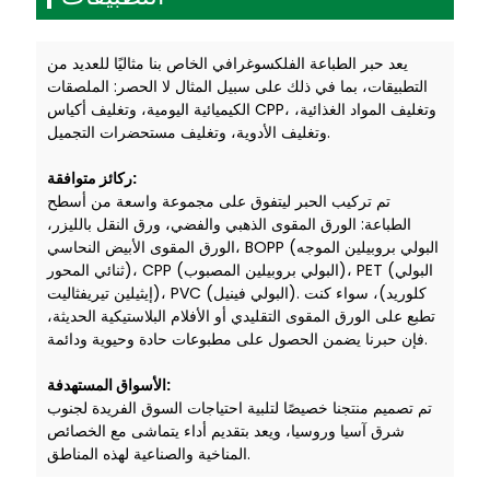
يعد حبر الطباعة الفلكسوغرافي الخاص بنا مثاليًا للعديد من
التطبيقات، بما في ذلك على سبيل المثال لا الحصر: الملصقات
الكيميائية اليومية، وتغليف أكياس CPP، وتغليف المواد الغذائية،
وتغليف الأدوية، وتغليف مستحضرات التجميل.
ركائز متوافقة:
تم تركيب الحبر ليتفوق على مجموعة واسعة من أسطح
الطباعة: الورق المقوى الذهبي والفضي، ورق النقل بالليزر،
الورق المقوى الأبيض النحاسي، BOPP (البولي بروبيلين الموجه
ثنائي المحور)، CPP (البولي بروبيلين المصبوب)، PET (البولي
إيثيلين تيريفثاليت)، PVC (البولي فينيل). كلوريد)، سواء كنت
تطبع على الورق المقوى التقليدي أو الأفلام البلاستيكية الحديثة،
فإن حبرنا يضمن الحصول على مطبوعات حادة وحيوية ودائمة.
الأسواق المستهدفة:
تم تصميم منتجنا خصيصًا لتلبية احتياجات السوق الفريدة لجنوب
شرق آسيا وروسيا، ويعد بتقديم أداء يتماشى مع الخصائص
المناخية والصناعية لهذه المناطق.