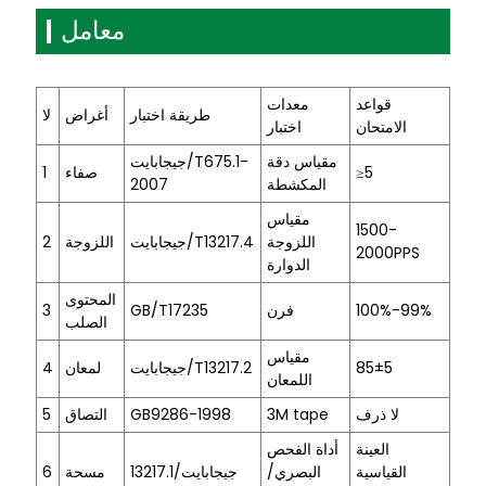
معامل
قواعد
معدات
طريقة اختبار
أغراض
لا
الامتحان
اختبار
مقياس دقة
جيجابايت/T675.1-
≥5
صفاء
1
المكشطة
2007
مقياس
1500-
اللزوجة
جيجابايت/T13217.4
اللزوجة
2
2000PPS
الدوارة
المحتوى
100%-99%
فرن
GB/T17235
3
الصلب
مقياس
85±5
جيجابايت/T13217.2
لمعان
4
اللمعان
لا ذرف
3M tape
GB9286-1998
التصاق
5
العينة
أداة الفحص
القياسية
البصري/
جيجابايت/13217.1
مسحة
6