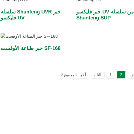
حبر فليكسو UV من سلسلة
سلسلة Shunfeng UVR حبر
Shunfeng SUP
فليكسو UV
حبر طباعة الأوفست SF-168
ق
2
1
التالي
آخر
المجموع 2