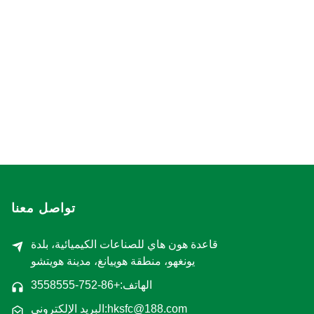
تواصل معنا
قاعدة هون هاي للصناعات الكيميائية، بلدة
يونغهو، منطقة هوييانغ، مدينة هويتشو
الهاتف:+86-752-3558555
البريد الإلكتروني:hksfc@188.com