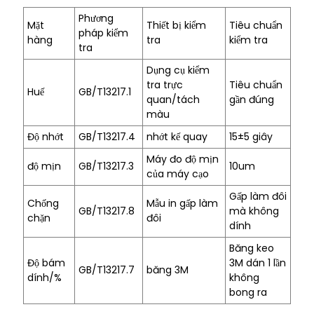
Phương
Mặt
Thiết bị kiểm
Tiêu chuẩn
pháp kiểm
hàng
tra
kiểm tra
tra
Dụng cụ kiểm
tra trực
Tiêu chuẩn
Huế
GB/T13217.1
quan/tách
gần đúng
màu
Độ nhớt
GB/T13217.4
nhớt kế quay
15±5 giây
Máy đo độ mịn
độ mịn
GB/T13217.3
10um
của máy cạo
Gấp làm đôi
Chống
Mẫu in gấp làm
GB/T13217.8
mà không
chặn
đôi
dính
Băng keo
Độ bám
3M dán 1 lần
GB/T13217.7
băng 3M
dính/%
không
bong ra