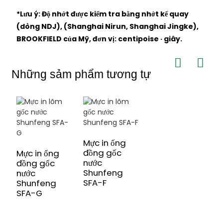
*Lưu ý: Độ nhớt được kiểm tra bằng nhớt kế quay
(dòng NDJ), (Shanghai Nirun, Shanghai Jingke),
BROOKFIELD của Mỹ, đơn vị: centipoise · giây.
Những sảm phẩm tương tự
Mực in ống
đồng gốc
Mực in ống
nước
đồng gốc
Shunfeng
nước
SFA-F
Shunfeng
SFA-G