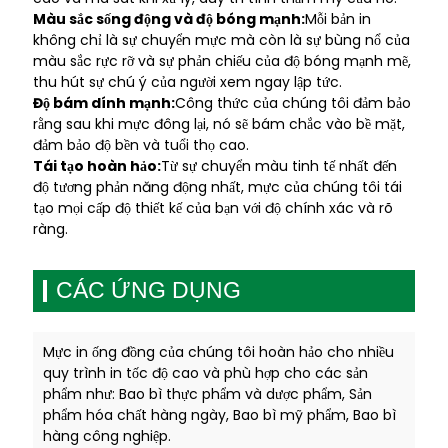
Màu sắc sống động và độ bóng mạnh:
Mỗi bản in
không chỉ là sự chuyển mực mà còn là sự bùng nổ của
màu sắc rực rỡ và sự phản chiếu của độ bóng mạnh mẽ,
thu hút sự chú ý của người xem ngay lập tức.
Độ bám dính mạnh:
Công thức của chúng tôi đảm bảo
rằng sau khi mực đông lại, nó sẽ bám chắc vào bề mặt,
đảm bảo độ bền và tuổi thọ cao.
Tái tạo hoàn hảo:
Từ sự chuyển màu tinh tế nhất đến
độ tương phản năng động nhất, mực của chúng tôi tái
tạo mọi cấp độ thiết kế của bạn với độ chính xác và rõ
ràng.
CÁC ỨNG DỤNG
Mực in ống đồng của chúng tôi hoàn hảo cho nhiều
quy trình in tốc độ cao và phù hợp cho các sản
phẩm như: Bao bì thực phẩm và dược phẩm, Sản
phẩm hóa chất hàng ngày, Bao bì mỹ phẩm, Bao bì
hàng công nghiệp.