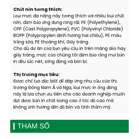
Chất nền tương thích:
Loại mực đa năng này tương thích với nhiều loại chất
nền, đảm bảo ứng dụng rộng rãi: PE (Polyethylene),
CPP (Cast Polypropylene), PVC (Polyvinyl Chloride)
BOPP (Polypropylen định hướng hai chiều), PE màu
trắng sữa, PE thoáng khí, Giấy tráng.
Cho dù dự án của bạn yêu cầu in trên màng dẻo hay
giấy tráng, mực của chúng tôi đảm bảo rằng mọi bản
in đều sắc nét, sống động và bền bỉ.
Thị trường mục tiêu:
Được chế tạo đặc biệt để đáp ứng nhu cầu của thị
trường Đông Nam Á và Nga, loại mực in ống đồng
này là lựa chọn ưu tiên cho các doanh nghiệp muốn
đạt được bản in chất lượng cao ở tốc độ cao mà
không ảnh hưởng đến độ bền và tính thẩm mỹ.
THAM SỐ