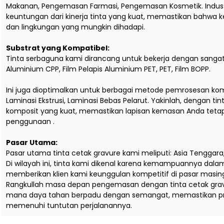
Makanan, Pengemasan Farmasi, Pengemasan Kosmetik. Industr
keuntungan dari kinerja tinta yang kuat, memastikan bahwa 
dan lingkungan yang mungkin dihadapi.
Substrat yang Kompatibel:
Tinta serbaguna kami dirancang untuk bekerja dengan sangat 
Aluminium CPP, Film Pelapis Aluminium PET, PET, Film BOPP.
Ini juga dioptimalkan untuk berbagai metode pemrosesan komp
Laminasi Ekstrusi, Laminasi Bebas Pelarut. Yakinlah, dengan 
komposit yang kuat, memastikan lapisan kemasan Anda tetap
penggunaan .
Pasar Utama:
Pasar utama tinta cetak gravure kami meliputi: Asia Tenggara,
Di wilayah ini, tinta kami dikenal karena kemampuannya da
memberikan klien kami keunggulan kompetitif di pasar masi
Rangkullah masa depan pengemasan dengan tinta cetak gravur
mana daya tahan berpadu dengan semangat, memastikan pro
memenuhi tuntutan perjalanannya.