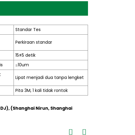
Standar Tes
Perkiraan standar
15±5 detik
is
≤10um
t
Lipat menjadi dua tanpa lengket
Pita 3M, 1 kali tidak rontok
NDJ), (Shanghai Nirun, Shanghai