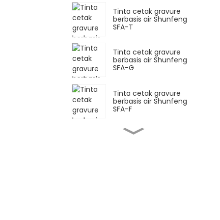
Tinta cetak gravure
berbasis air Shunfeng
SFA-T
Tinta cetak gravure
berbasis air Shunfeng
SFA-G
Tinta cetak gravure
berbasis air Shunfeng
SFA-F
Shunfeng SFY Tinta
fluoresen berbahan
dasar air
Shunfeng SF-PE Tinta
film flexo berbahan
dasar air
Tinta pra-cetak