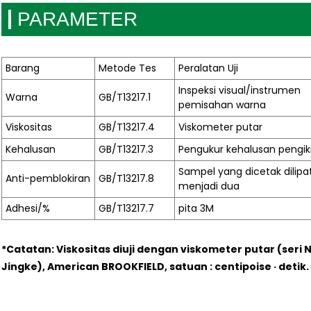
PARAMETER
Barang
Metode Tes
Peralatan Uji
Inspeksi visual/instrumen
Warna
GB/T13217.1
pemisahan warna
Viskositas
GB/T13217.4
Viskometer putar
Kehalusan
GB/T13217.3
Pengukur kehalusan pengik
Sampel yang dicetak dilipa
Anti-pemblokiran
GB/T13217.8
menjadi dua
Adhesi/%
GB/T13217.7
pita 3M
*Catatan: Viskositas diuji dengan viskometer putar (seri 
Jingke), American BROOKFIELD, satuan : centipoise · detik.