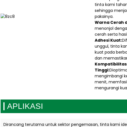
tinta kami taha
sehingga menjag
pakainya.
Warna Cerah d
menonjol denga
cerah serta has
Adhesi Kuat:
Di
unggul, tinta 
kuat pada berb
dan memastikan 
Kompatibilita
Tinggi:
Dioptima
mengimbangi ke
menit, memfasil
mengurangi kual
APLIKASI
Dirancang terutama untuk sektor pengemasan, tinta kami ide