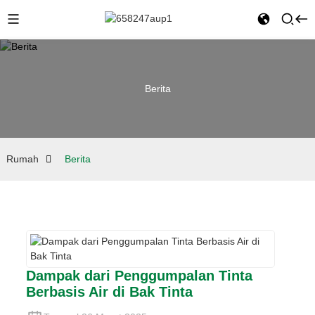
Berita
Rumah
Berita
Dampak dari Penggumpalan Tinta
Berbasis Air di Bak Tinta