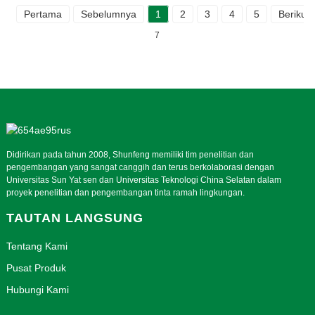
Pertama
Sebelumnya
1
2
3
4
5
Berikut
7
Didirikan pada tahun 2008, Shunfeng memiliki tim penelitian dan
pengembangan yang sangat canggih dan terus berkolaborasi dengan
Universitas Sun Yat sen dan Universitas Teknologi China Selatan dalam
proyek penelitian dan pengembangan tinta ramah lingkungan.
TAUTAN LANGSUNG
Tentang Kami
Pusat Produk
Hubungi Kami