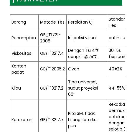
Standar
Barang
Metode Tes
Peralatan Uji
Tes
GB_T1721-
Penampilan
Inspeksi visual
putih susu
2008
Dengan Tu 4#
30
±
5s
Viskositas
GB/T13217.4
cangkir @25
℃
(sesuaikan
Konten
GB/T12005.2
Oven
40±2%
padat
Tipe universal,
Kilau
GB/T13217.2
sudut proyeksi
44-55
℃
60
°
Rekatkan
permukaa
Pita 3M, tidak
cetakan
Kerekatan
GB/T13217.7
hilang satu kali
dengan
pun
selotip 3M