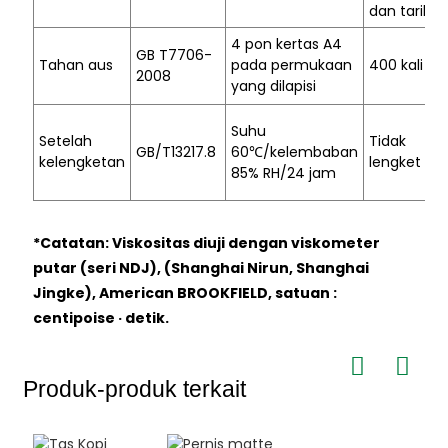
dan tarik
4 pon kertas A4
GB T7706-
Tahan aus
pada permukaan
400 kali
2008
yang dilapisi
Suhu
Setelah
Tidak
GB/T13217.8
60
℃
/kelembaban
kelengketan
lengket
85% RH/24 jam
*Catatan: Viskositas diuji dengan viskometer
putar (seri NDJ), (Shanghai Nirun, Shanghai
Jingke), American BROOKFIELD, satuan :
centipoise · detik.
Produk-produk terkait