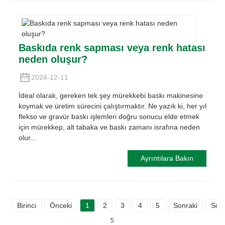
Baskıda renk sapması veya renk hatası
neden oluşur?
2024-12-11
İdeal olarak, gereken tek şey mürekkebi baskı makinesine
koymak ve üretim sürecini çalıştırmaktır. Ne yazık ki, her yıl
flekso ve gravür baskı işlemleri doğru sonucu elde etmek
için mürekkep, alt tabaka ve baskı zamanı israfına neden
olur...
Ayrıntılara Bakın
Birinci
Önceki
1
2
3
4
5
Sonraki
Son
5