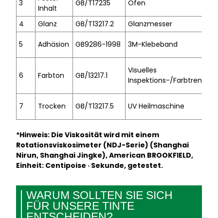
3
GB/T17235
Ofen
Inhalt
4
Glanz
GB/T13217.2
Glanzmesser
5
Adhäsion
GB9286-1998
3M-Klebeband
Visuelles
6
Farbton
GB/13217.1
Inspektions-/Farbtrennun
7
Trocken
GB/T13217.5
UV Heilmaschine
*Hinweis: Die Viskosität wird mit einem
Rotationsviskosimeter (NDJ-Serie) (Shanghai
Nirun, Shanghai Jingke), American BROOKFIELD,
Einheit: Centipoise · Sekunde, getestet.
WARUM SOLLTEN SIE SICH
FÜR UNSERE TINTE
ENTSCHEIDEN?