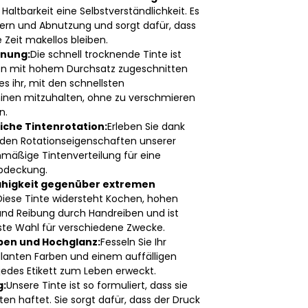
 Haltbarkeit eine Selbstverständlichkeit. Es
zern und Abnutzung und sorgt dafür, dass
 Zeit makellos bleiben.
knung:
Die schnell trocknende Tinte ist
 mit hohem Durchsatz zugeschnitten
s ihr, mit den schnellsten
inen mitzuhalten, ohne zu verschmieren
n.
che Tintenrotation:
Erleben Sie dank
den Rotationseigenschaften unserer
hmäßige Tintenverteilung für eine
bdeckung.
higkeit gegenüber extremen
Diese Tinte widersteht Kochen, hohen
nd Reibung durch Handreiben und ist
ste Wahl für verschiedene Zwecke.
ben und Hochglanz:
Fesseln Sie Ihr
illanten Farben und einem auffälligen
 jedes Etikett zum Leben erweckt.
g:
Unsere Tinte ist so formuliert, dass sie
ten haftet. Sie sorgt dafür, dass der Druck