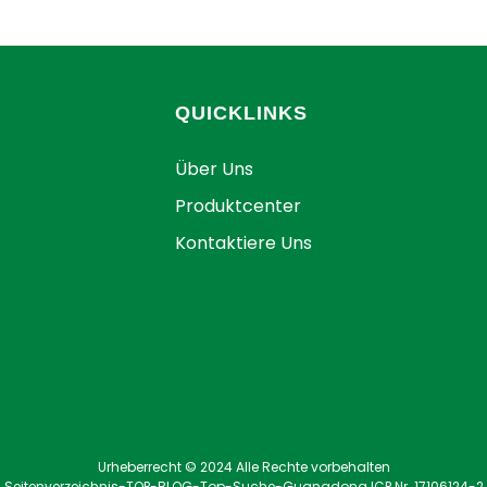
QUICKLINKS
Über Uns
Produktcenter
Kontaktiere Uns
Urheberrecht © 2024 Alle Rechte vorbehalten
Seitenverzeichnis
-
TOP-BLOG
-
Top-Suche
-
Guangdong ICP Nr. 17106124-2