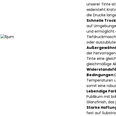
unserer Tinte ist
widersteht Krat
die Drucke lange
Schnelle Troc
auf Umgebungen
und ermöglicht e
Tiefdruckmasch
oder auszublute
Außergewöhnli
der hervorragen
Tinte eine gleic
gleichmäßige A
Widerstandsfä
Bedingungen:
Temperaturen u
somit eine robu
Lebendige Far
Publikum mit br
Glanzfinish, das
Starke Haftun
fest auf Substra