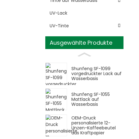
Tinte auf Wasserbasis
UV-Lack
UV-Tinte
Ausgewählte Produkte
Shunfeng SF-1099
vorgedruckter Lack auf
Wasserbasis
Shunfeng SF-1055
Mattlack auf
Wasserbasis
OEM-Druck
personalisierte 12-
Unzen-Kaffeebeutel
aus Kraftpapier