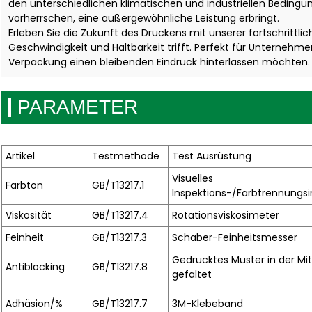
den unterschiedlichen klimatischen und industriellen Bedingun
vorherrschen, eine außergewöhnliche Leistung erbringt.
Erleben Sie die Zukunft des Druckens mit unserer fortschrittlic
Geschwindigkeit und Haltbarkeit trifft. Perfekt für Unternehme
Verpackung einen bleibenden Eindruck hinterlassen möchten.
PARAMETER
Artikel
Testmethode
Test Ausrüstung
Visuelles
Farbton
GB/T13217.1
Inspektions-/Farbtrennungs
Viskosität
GB/T13217.4
Rotationsviskosimeter
Feinheit
GB/T13217.3
Schaber-Feinheitsmesser
Gedrucktes Muster in der Mi
Antiblocking
GB/T13217.8
gefaltet
Adhäsion/%
GB/T13217.7
3M-Klebeband