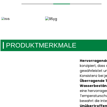
PRODUKTMERKMALE
Hervorragende
konzipiert, dass
gewährleistet u
Konsistenz bei 
Überragende T
Wasserbeständ
eine hervorrage
Temperaturschw
bewahrt die Inte
Unübertroffene