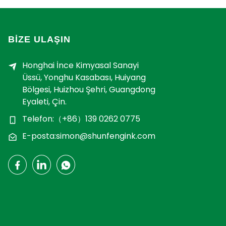
BİZE ULAŞIN
Honghai İnce Kimyasal Sanayi
Üssü, Yonghu Kasabası, Huiyang
Bölgesi, Huizhou Şehri, Guangdong
Eyaleti, Çin.
Telefon:（+86）139 0262 0775
E-posta:simon@shunfengink.com