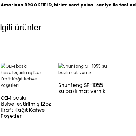
American BROOKFIELD, birim: centipoise · saniye ile test edi
İlgili ürünler
Shunfeng SF-1055
su bazlı mat vernik
OEM baskı
kişiselleştirilmiş 12oz
Kraft Kağıt Kahve
Poşetleri