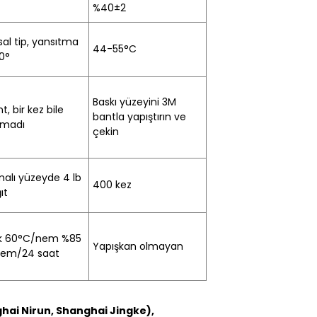
%40±2
sal tip, yansıtma
44-55
°C
60
°
Baskı yüzeyini 3M
, bir kez bile
bantla yapıştırın ve
lmadı
çekin
alı yüzeyde 4 lb
400 kez
ıt
k 60
°C
/nem %85
Yapışkan olmayan
nem/24 saat
ghai Nirun, Shanghai Jingke),