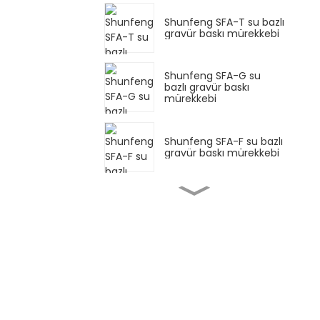
Shunfeng SFA-T su bazlı
gravür baskı mürekkebi
Shunfeng SFA-G su
bazlı gravür baskı
mürekkebi
Shunfeng SFA-F su bazlı
gravür baskı mürekkebi
Shunfeng SFY Su bazlı
floresan mürekkep
Shunfeng SF-PE Su bazlı
flekso film mürekkebi
Shunfeng SFP Su bazlı