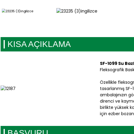
KISA AÇIKLAMA
SF-1099 Su Bazl
Fleksografik Bask
Özellikle fleksog
tasarlanmış SF-1
ambalajınızın görs
direnci ve kaymay
birlikte yüksek k
için ezber bozan
BAŞVURU