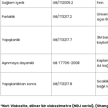
Sağlam içerik
GB/T12005.2
Fırın
Üniver
Parlaklık
GB/T13217.2
açısı 
3M bant
Yapışkanlık
GB/T13217.7
kaybo
Kaplam
Aşınmaya dayanıklı
GB T7706-2008
A4 kağ
Sıcaklı
Yapışkanlıktan sonra
GB/T13217.8
bağıl 
*Not: Viskozite, döner bir viskozimetre (NDJ serisi), (Shan