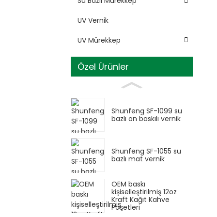
Su Bazlı Mürekkep
UV Vernik
UV Mürekkep
Özel Ürünler
Shunfeng SF-1099 su
bazlı ön baskılı vernik
Shunfeng SF-1055 su
bazlı mat vernik
OEM baskı
kişiselleştirilmiş 12oz
Kraft Kağıt Kahve
Poşetleri