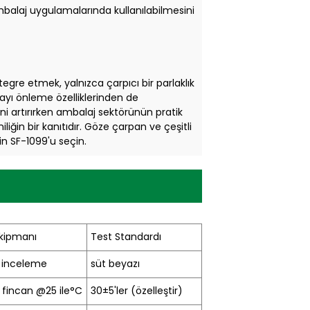
mbalaj uygulamalarında kullanılabilmesini
egre etmek, yalnızca çarpıcı bir parlaklık
ayı önleme özelliklerinden de
ni artırırken ambalaj sektörünün pratik
liğin bir kanıtıdır. Göze çarpan ve çeşitli
n SF-1099'u seçin.
kipmanı
Test Standardı
 inceleme
süt beyazı
fincan @25 ile
°C
30
±
5'ler (özelleştir)