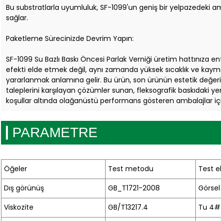
Bu substratlarla uyumluluk, SF-1099'un geniş bir yelpazedeki a
sağlar.
Paketleme Sürecinizde Devrim Yapın:
SF-1099 Su Bazlı Baskı Öncesi Parlak Verniği üretim hattınıza ent
efekti elde etmek değil, aynı zamanda yüksek sıcaklık ve kaym
yararlanmak anlamına gelir. Bu ürün, son ürünün estetik değeri
taleplerini karşılayan çözümler sunan, fleksografik baskıdaki yeni
koşullar altında olağanüstü performans gösteren ambalajlar içi
PARAMETRE
Öğeler
Test metodu
Test e
Dış görünüş
GB_T1721-2008
Görsel
Viskozite
GB/T13217.4
Tu 4# 