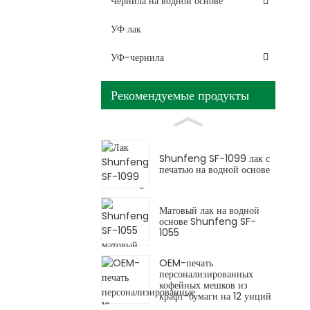
Чернила на водной основе
УФ лак
УФ-чернила
Рекомендуемые продукты
Shunfeng SF-1099 лак с
печатью на водной основе
Матовый лак на водной
основе Shunfeng SF-
1055
OEM-печать
персонализированных
кофейных мешков из
крафт-бумаги на 12 унций