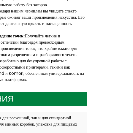
ильную работу без засоров.
одаря нашим чернилам вы увидите спектр
орые оживят ваши произведения искусства. Его
ет длительную яркость и насыщенность
.
едение точек:
Получайте четкие и
 отпечатки благодаря превосходным
роизведения точек, что крайне важно для
оким разрешением и разборчивого текста.
азработано для безупречной работы с
оскоростными принтерами, такими как
nd и Komori, обеспечивая универсальность на
ых платформах.
НИЯ
 для роскошной, так и для стандартной
для винных коробок, упаковка для пищевых