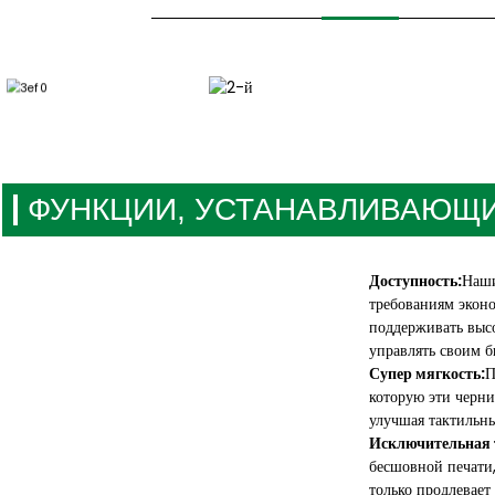
ФУНКЦИИ, УСТАНАВЛИВАЮЩ
Доступность:
Наши
требованиям экон
поддерживать высо
управлять своим 
Супер мягкость:
П
которую эти черн
улучшая тактильны
Исключительная 
бесшовной печати,
только продлевает