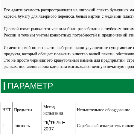
Его адаптируемость распространяется на широкий спектр бумажных мат
картон, бумагу для лазерного переноса, белый картон с медными пласт
Целевой охват рынка: эти чернила были разработаны с глубоким по
России и точным учетом конкретных потребностей и предпочтений эти
Измените свой опыт печати: выберите наши улучшенные супермягкие 
продукта, который обещает повысить качество вашей печати, обеспечи
Это не просто чернила; это краеугольный камень для предприятий, ст
рынках, поставляя своим клиентам высококачественную печатную про
ПАРАМЕТР
Метод
НЕТ
Предметы
Испытательное оборудование
испытания
ГБ/Т675.1-
1
тонкость
Скребковый измеритель тонкос
2007