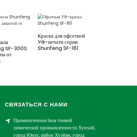
Краска для офсетной
УФ-печати серии
ила
Shunfeng SF-161
ng SF-300S
ты от
к
СВЯЗАТЬСЯ С НАМИ
Промышленная база тонкой
химической промышленности Хунхай,
город Юнху, район Хуэйян, город