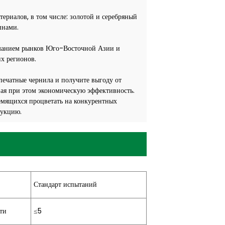
ериалов, в том числе: золотой и серебряный
инами.
ниманием рынков Юго-Восточной Азии и
х регионов.
печатные чернила и получите выгоду от
вая при этом экономическую эффективность.
ремящихся процветать на конкурентных
дукцию.
Стандарт испытаний
ти
≤5