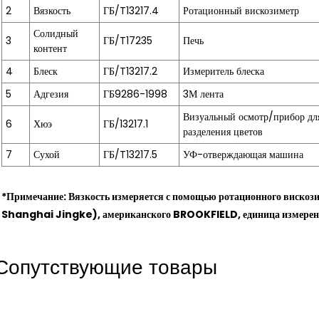
2
Вязкость
ГБ/T13217.4
Ротационный вискозиметр
Солидный
3
ГБ/T17235
Печь
контент
4
Блеск
ГБ/T13217.2
Измеритель блеска
5
Адгезия
ГБ9286-1998
3М лента
Визуальный осмотр/прибор дл
6
Хюэ
ГБ/13217.1
разделения цветов
7
Сухой
ГБ/T13217.5
УФ-отверждающая машина
*Примечание: Вязкость измеряется с помощью ротационного виско
Shanghai Jingke), американского BROOKFIELD, единица измерения:
Сопутствующие товары