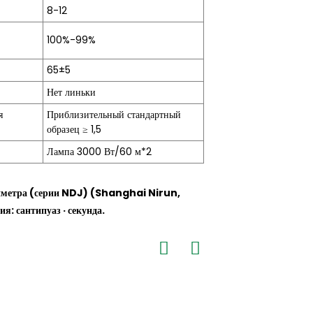
8-12
100%-99%
65±5
Нет линьки
я
Приблизительный стандартный
образец ≥ 1,5
Лампа 3000 Вт/60 м*2
зиметра (серии NDJ) (Shanghai Nirun,
 сантипуаз · секунда.