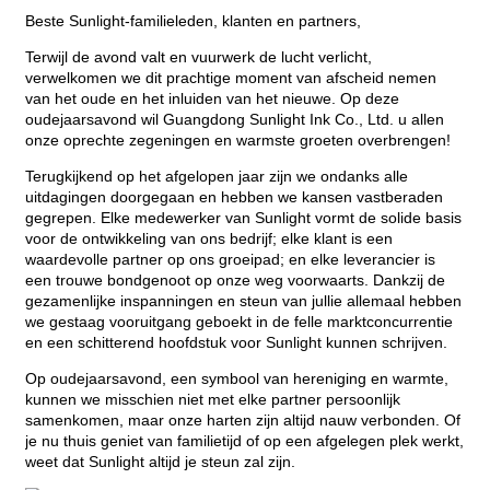
Beste Sunlight-familieleden, klanten en partners,
Terwijl de avond valt en vuurwerk de lucht verlicht,
verwelkomen we dit prachtige moment van afscheid nemen
van het oude en het inluiden van het nieuwe. Op deze
oudejaarsavond wil Guangdong Sunlight Ink Co., Ltd. u allen
onze oprechte zegeningen en warmste groeten overbrengen!
Terugkijkend op het afgelopen jaar zijn we ondanks alle
uitdagingen doorgegaan en hebben we kansen vastberaden
gegrepen. Elke medewerker van Sunlight vormt de solide basis
voor de ontwikkeling van ons bedrijf; elke klant is een
waardevolle partner op ons groeipad; en elke leverancier is
een trouwe bondgenoot op onze weg voorwaarts. Dankzij de
gezamenlijke inspanningen en steun van jullie allemaal hebben
we gestaag vooruitgang geboekt in de felle marktconcurrentie
en een schitterend hoofdstuk voor Sunlight kunnen schrijven.
Op oudejaarsavond, een symbool van hereniging en warmte,
kunnen we misschien niet met elke partner persoonlijk
samenkomen, maar onze harten zijn altijd nauw verbonden. Of
je nu thuis geniet van familietijd of op een afgelegen plek werkt,
weet dat Sunlight altijd je steun zal zijn.