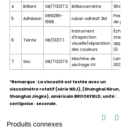
4
Brillant
GB/T13217.2
Brillancemètre
95±5
GB9286-
Pas de 
5
Adhésion
ruban adhésif 3M
1998
de poils
Instrument
Échantil
d'inspection
standar
6
Teinte
GB/13217.1
visuelle/séparation
approxi
des couleurs
1,5
Machine de
Lampe
7
Sec
GB/T13217.5
séchage UV
3000W/
*Remarque : La viscosité est testée avec un
viscosimètre rotatif (série NDJ), (Shanghai Nirun,
Shanghai Jingke), américain BROOKFIELD, unité :
centipoise · seconde.
Produits connexes