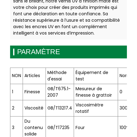
sans le brillant, notre vernis UV à finition mate est
votre choix pour créer des produits imprimés qui
font une déclaration en toute confiance. Sa
résistance supérieure à l’usure et sa compatibilité
avec les encres UV en font un complément
intelligent à vos services d’impression.
PARAMÈTRE
Méthode
Équipement de
NON
Articles
Norme d
d'essai
test
GB/T675.1-
Mesureur de
1
Finesse
0
2007
finesse à grattoir
Viscosimètre
2
Viscosité
GB/T13217.4
300-50
rotatif
Du
3
contenu
GB/T17235
Four
100%-9
solide