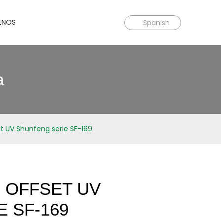
ENOS
Spanish
a
et UV Shunfeng serie SF-169
N OFFSET UV
 SF-169