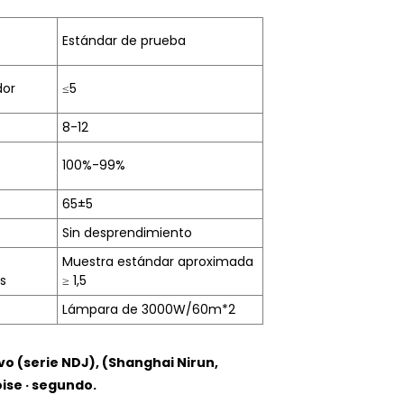
Estándar de prueba
dor
≤5
8-12
100%-99%
65±5
Sin desprendimiento
Muestra estándar aproximada
s
≥ 1,5
Lámpara de 3000W/60m*2
vo (serie NDJ), (Shanghai Nirun,
ise · segundo.