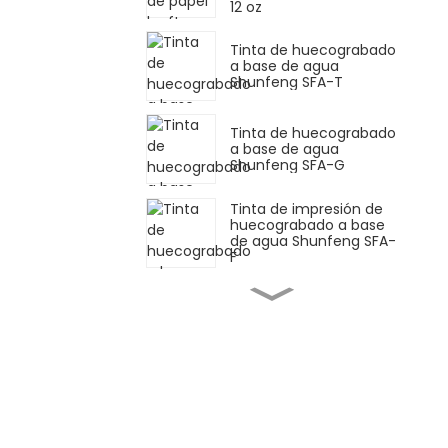
12 oz
Tinta de huecograbado
a base de agua
Shunfeng SFA-T
Tinta de huecograbado
a base de agua
Shunfeng SFA-G
Tinta de impresión de
huecograbado a base
de agua Shunfeng SFA-
F
Shunfeng SFY Tinta
fluorescente a base de
agua
Shunfeng SF-PE Tinta
de película flexográfica
a base de agua