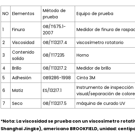
Método de
NO
Elementos
Equipo de prueba
prueba
GB/T675.1-
1
Finura
Medidor de finura de raspa
2007
2
Viscosidad
GB/T13217.4
viscosímetro rotatorio
Contenido
3
GB/T17235
Horno
solido
4
Brillo
GB/T13217.2
Medidor de brillo
5
Adhesión
GB9286-1998
Cinta 3M
Instrumento de inspección
6
Matiz
ES/13217.1
visual/separación de colore
7
Seco
GB/T13217.5
máquina de curado UV
*Nota: La viscosidad se prueba con un viscosímetro rotati
Shanghai Jingke), americano BROOKFIELD, unidad: centipo