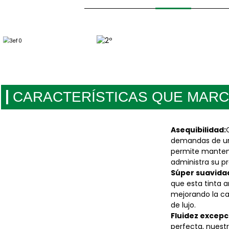
CARACTERÍSTICAS QUE MARC
Asequibilidad:
demandas de una
permite mantene
administra su p
Súper suavida
que esta tinta 
mejorando la ca
de lujo.
Fluidez excepc
perfecta, nuestr