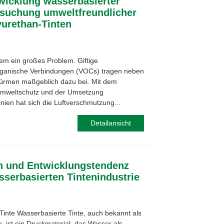
wicklung wasserbasierter
rsuchung umweltfreundlicher
yurethan-Tinten
gem ein großes Problem. Giftige
organische Verbindungen (VOCs) tragen neben
ürmen maßgeblich dazu bei. Mit dem
Umweltschutz und der Umsetzung
inien hat sich die Luftverschmutzung...
Detailansicht
ion und Entwicklungstendenz
sserbasierten Tintenindustrie
Tinte Wasserbasierte Tinte, auch bekannt als
, ist ein Druckmaterial, das Wasser als