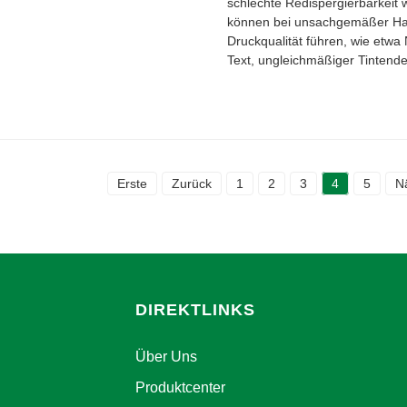
schlechte Redispergierbarkeit 
können bei unsachgemäßer Ha
Druckqualität führen, wie etwa 
Text, ungleichmäßiger Tintende
Erste
Zurück
1
2
3
4
5
N
DIREKTLINKS
Über Uns
Produktcenter